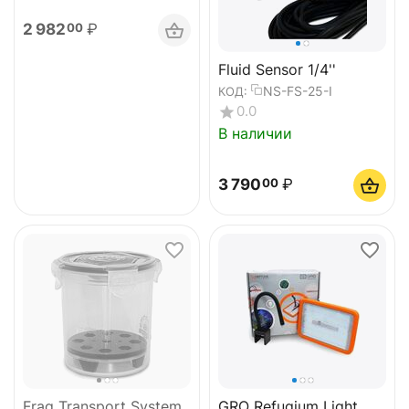
2 982
₽
00
Fluid Sensor 1/4''
NS-FS-25-I
КОД:
0.0
В наличии
3 790
₽
00
Frag Transport System
GRO Refugium Light