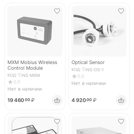
MXM Mobius Wireless
Optical Sensor
Control Module
NS-OS-1
КОД:
NS-MXM
КОД:
0.0
0.0
Нет в наличии
Нет в наличии
19 460
₽
4 920
₽
00
00