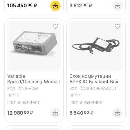
105 450
₽
3 612
₽
00
00
Variable
Блок коммутации
Speed/Dimming Module
APEX IO Breakout Box
NS-VDM
NS-IOBREAKOUT
КОД:
КОД:
0.0
0.0
Нет в наличии
Нет в наличии
12 980
₽
5 540
₽
00
00