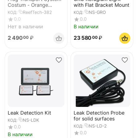
Costum - Orange
with Flat Bracket Mount
Underface
ReefTech-382
NS-GRO
КОД:
КОД:
0.0
0.0
Нет в наличии
В наличии
2 490
₽
23 580
₽
00
00
Leak Detection Kit
Leak Detection Probe
for solid surfaces
NS-LDK
КОД:
NS-LD-2
КОД:
0.0
0.0
В наличии