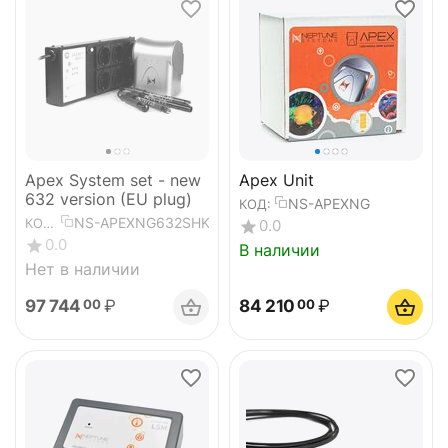
Apex System set - new
Apex Unit
632 version (EU plug)
NS-APEXNG
КОД:
NS-APEXNG632SHK
КОД:
0.0
0.0
В наличии
Нет в наличии
97 744
₽
84 210
₽
00
00