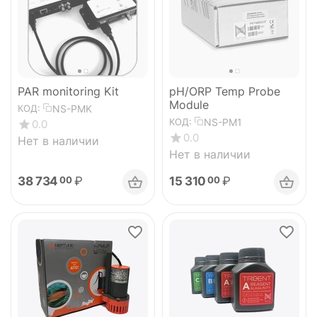
PAR monitoring Kit
pH/ORP Temp Probe
Module
NS-PMK
КОД:
NS-PM1
КОД:
0.0
0.0
Нет в наличии
Нет в наличии
38 734
₽
15 310
₽
00
00