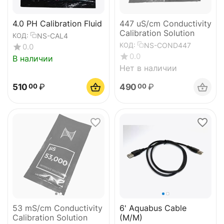
4.0 PH Calibration Fluid
447 uS/cm Conductivity
Calibration Solution
NS-CAL4
КОД:
NS-COND447
КОД:
0.0
0.0
В наличии
Нет в наличии
510
₽
490
₽
00
00
53 mS/cm Conductivity
6' Aquabus Cable
Calibration Solution
(M/M)