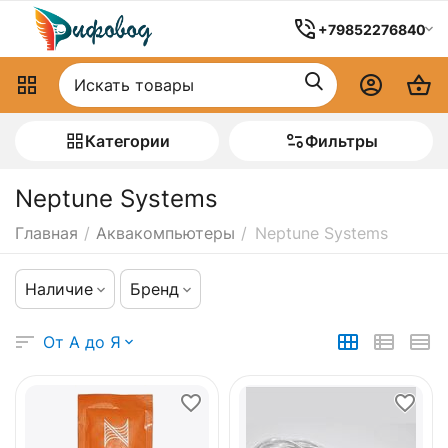
+79852276840
Категории
Фильтры
Neptune Systems
Главная
/
Аквакомпьютеры
/
Neptune Systems
Наличие
Бренд
От А до Я