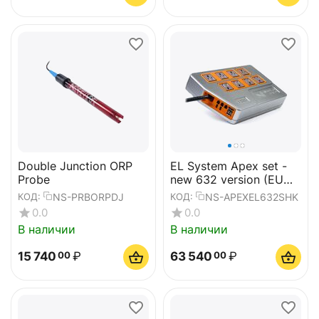
Double Junction ORP
EL System Apex set -
Probe
new 632 version (EU
plug)
NS-PRBORPDJ
NS-APEXEL632SHK
КОД:
КОД:
0.0
0.0
В наличии
В наличии
15 740
₽
63 540
₽
00
00