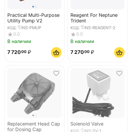
Practical Multi-Purpose
Reagent For Neptune
Utility Pump V2
Trident
NS-PMUP
NS-REAGENT-2
КОД:
КОД:
0.0
0.0
В наличии
В наличии
7 720
₽
7 270
₽
00
00
Replacement Head Cap
Solenoid Valve
for Dosing Cap
NS-SV-1
КОД: