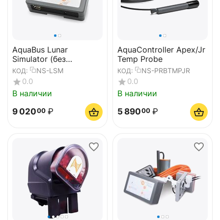
AquaBus Lunar
AquaController Apex/Jr
Simulator (без
Temp Probe
светодиода)
NS-LSM
NS-PRBTMPJR
КОД:
КОД:
0.0
0.0
В наличии
В наличии
9 020
₽
5 890
₽
00
00