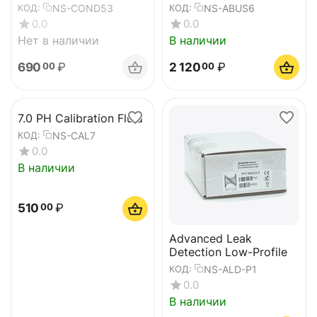
NS-COND53
NS-ABUS6
КОД:
КОД:
0.0
0.0
Нет в наличии
В наличии
690
₽
2 120
₽
00
00
7.0 PH Calibration Fluid
NS-CAL7
КОД:
0.0
В наличии
510
₽
00
Advanced Leak
Detection Low-Profile
NS-ALD-P1
КОД:
0.0
В наличии