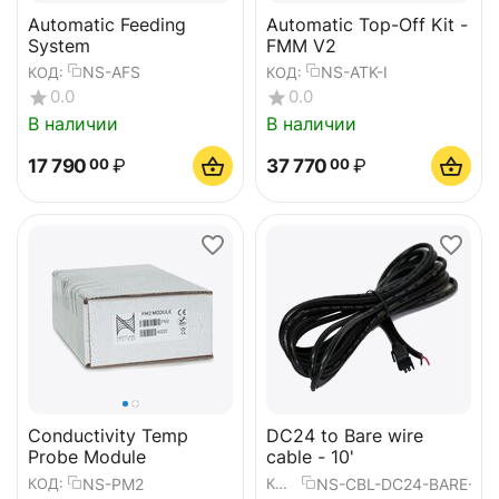
Automatic Feeding
Automatic Top-Off Kit -
System
FMM V2
NS-AFS
NS-ATK-I
КОД:
КОД:
0.0
0.0
В наличии
В наличии
17 790
₽
37 770
₽
00
00
Conductivity Temp
DC24 to Bare wire
Probe Module
cable - 10'
NS-PM2
NS-CBL-DC24-BARE-10
КОД:
КОД: