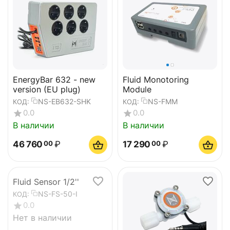
EnergyBar 632 - new
Fluid Monotoring
version (EU plug)
Module
NS-EB632-SHK
NS-FMM
КОД:
КОД:
0.0
0.0
В наличии
В наличии
46 760
₽
17 290
₽
00
00
Fluid Sensor 1/2''
NS-FS-50-I
КОД:
0.0
Нет в наличии