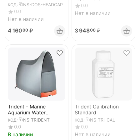
NS-DOS-HEADCAP
КОД:
0.0
0.0
Нет в наличии
Нет в наличии
4 160
₽
3 948
₽
00
00
Trident - Marine
Trident Calibration
Aquarium Water
Standard
Analyzer.
NS-TRIDENT
NS-TRI-CAL
КОД:
КОД:
0.0
0.0
В наличии
Нет в наличии