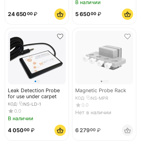
В наличии
24 650
₽
5 650
₽
00
00
Leak Detection Probe
Magnetic Probe Rack
for use under carpet
NS-MPR
КОД:
NS-LD-1
КОД:
0.0
0.0
Нет в наличии
В наличии
4 050
₽
6 279
₽
00
00