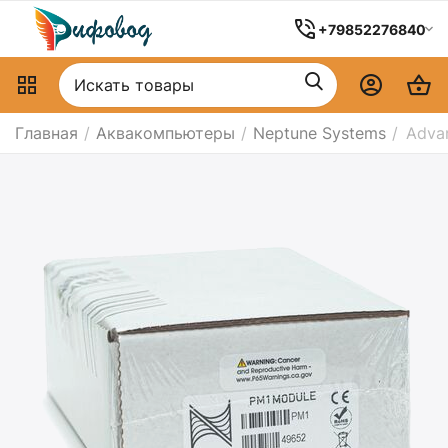
+79852276840
Главная
/
Аквакомпьютеры
/
Neptune Systems
/
Advan