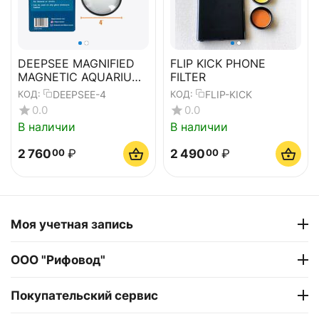
DEEPSEE MAGNIFIED
FLIP KICK PHONE
MAGNETIC AQUARIUM
FILTER
VIEWER 4"
DEEPSEE-4
FLIP-KICK
КОД:
КОД:
0.0
0.0
В наличии
В наличии
2 760
₽
2 490
₽
00
00
Моя учетная запись
ООО "Рифовод"
Покупательский сервис