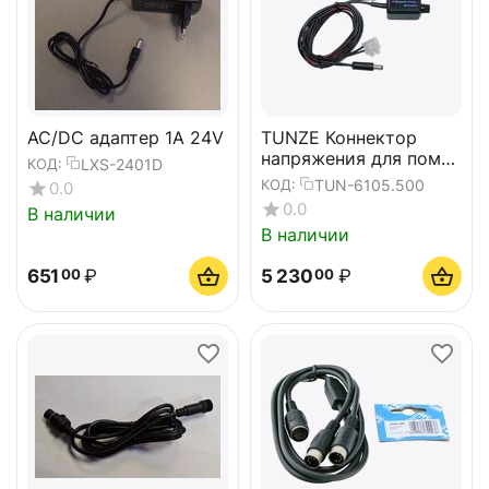
AC/DC адаптер 1А 24V
TUNZE Коннектор
напряжения для помп
LXS-2401D
КОД:
Safety Connector
TUN-6105.500
КОД:
0.0
0.0
В наличии
В наличии
651
₽
5 230
₽
00
00