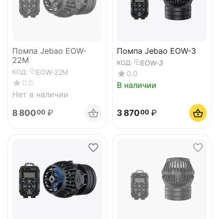
Помпа Jebao EOW-
Помпа Jebao EOW-3
22M
EOW-3
КОД:
EOW-22M
КОД:
0.0
0.0
В наличии
Нет в наличии
8 800
₽
3 870
₽
00
00