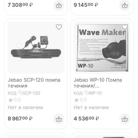
7 308
₽
9 145
₽
00
00
Jebao SCP-120 помпа
Jebao WP-10 Помпа
течения
течения/
волногенератор с
SCP-120
WP-10
КОД:
КОД:
контроллером 4000 л/
0.0
0.0
ч
Нет в наличии
Нет в наличии
8 967
₽
4 536
₽
00
00