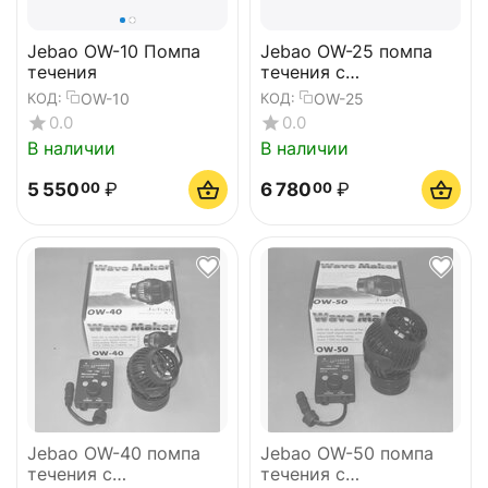
Jebao OW-10 Помпа
Jebao OW-25 помпа
течения
течения с
контроллером
OW-10
OW-25
КОД:
КОД:
0.0
0.0
В наличии
В наличии
5 550
₽
6 780
₽
00
00
Jebao OW-40 помпа
Jebao OW-50 помпа
течения с
течения с