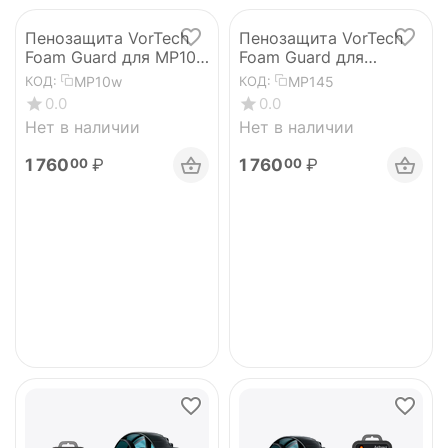
Пенозащита VorTech
Пенозащита VorTech
Foam Guard для MP10
Foam Guard для
set of 2
MP20/40 set of 3
MP10w
MP145
КОД:
КОД:
0.0
0.0
Нет в наличии
Нет в наличии
1 760
₽
1 760
₽
00
00