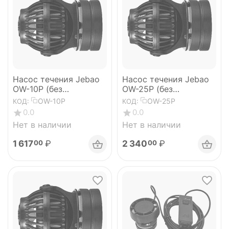
Насос течения Jebao
Насос течения Jebao
OW-10P (без
OW-25P (без
контроллера)
контроллера)
OW-10P
OW-25P
КОД:
КОД:
0.0
0.0
Нет в наличии
Нет в наличии
1 617
₽
2 340
₽
00
00