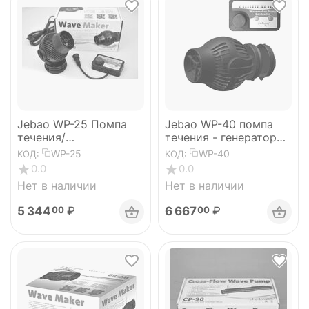
Jebao WP-25 Помпа
Jebao WP-40 помпа
течения/
течения - генератор
волногенератор с
волн ДО (13000Л/Ч)
WP-25
WP-40
КОД:
КОД:
контроллером 8000 л/
0.0
0.0
ч
Нет в наличии
Нет в наличии
5 344
₽
6 667
₽
00
00