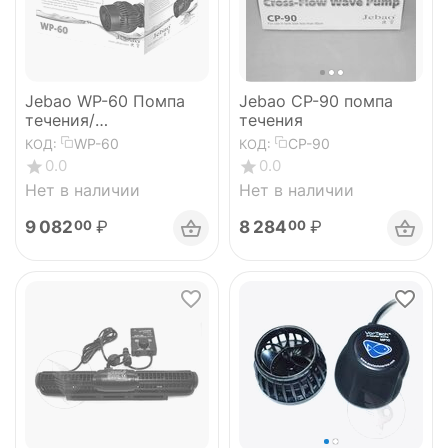
Jebao WP-60 Помпа
Jebao СP-90 помпа
течения/
течения
волногенератор с
WP-60
CP-90
КОД:
КОД:
контроллером 20000
0.0
0.0
л/ч
Нет в наличии
Нет в наличии
9 082
₽
8 284
₽
00
00