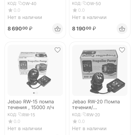
контроллером
контроллером
OW-40
OW-50
КОД:
КОД:
0.0
0.0
Нет в наличии
Нет в наличии
8 690
₽
8 190
₽
00
00
Jebao RW-15 помпа
Jebao RW-20 Помпа
течения , 15000 л/ч
течения/
волногенератор с
RW-15
RW-20
КОД:
КОД:
контроллером 20000
0.0
0.0
л/ч
Нет в наличии
Нет в наличии