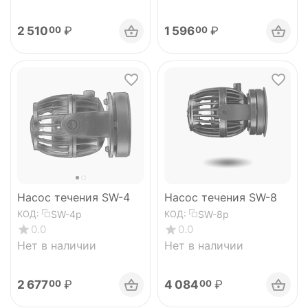
2 510
₽
1 596
₽
00
00
Насос течения SW-4
Насос течения SW-8
SW-4p
SW-8p
КОД:
КОД:
0.0
0.0
Нет в наличии
Нет в наличии
2 677
₽
4 084
₽
00
00