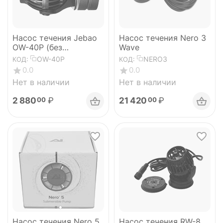
Насос течения Jebao
Насос течения Nero 3
OW-40P (без
Wave
контроллера)
OW-40P
NERO3
КОД:
КОД:
0.0
0.0
Нет в наличии
Нет в наличии
2 880
₽
21 420
₽
00
00
Насос течения Nero 5
Насос течения RW-8