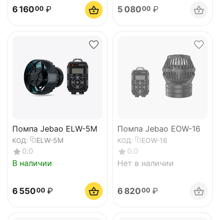
6 160
₽
5 080
₽
00
00
Помпа Jebao ELW-5M
Помпа Jebao EOW-16
ELW-5M
EOW-16
КОД:
КОД:
0.0
0.0
В наличии
Нет в наличии
6 550
₽
6 820
₽
00
00