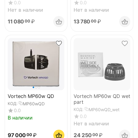
0.0
0.0
Нет в наличии
Нет в наличии
11 080
₽
13 780
₽
00
00
Vortech MP60w QD
Vortech MP60w QD wet
part
MP60wQD
КОД:
MP60wQD_wet
КОД:
0.0
0.0
В наличии
Нет в наличии
97 000
₽
24 250
₽
00
00