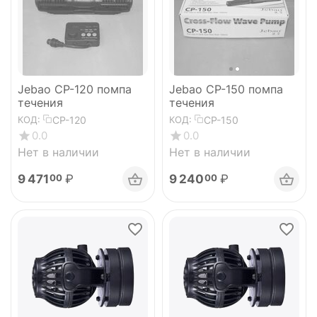
Jebao CP-120 помпа
Jebao CP-150 помпа
течения
течения
CP-120
CP-150
КОД:
КОД:
0.0
0.0
Нет в наличии
Нет в наличии
9 471
₽
9 240
₽
00
00