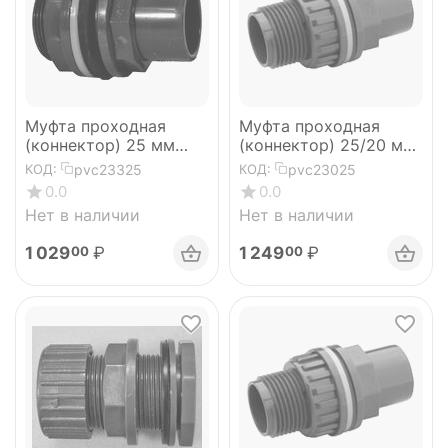
Муфта проходная
Муфта проходная
(коннектор) 25 мм
(коннектор) 25/20 мм
Hidroten
Plimat
pvc23325
pvc23025
КОД:
КОД:
0.0
0.0
Нет в наличии
Нет в наличии
1 029
₽
1 249
₽
00
00