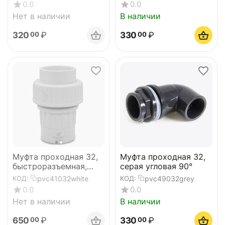
0.0
0.0
Нет в наличии
В наличии
320
₽
330
₽
00
00
Муфта проходная 32,
Муфта проходная 32,
быстроразъемная,
серая угловая 90°
белая
pvc41032white
pvc49032grey
КОД:
КОД:
0.0
0.0
Нет в наличии
В наличии
650
₽
330
₽
00
00