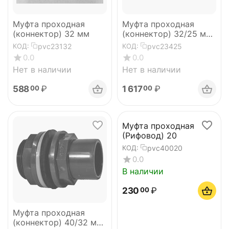
Муфта проходная
Муфта проходная
(коннектор) 32 мм
(коннектор) 32/25 мм
Plimat
pvc23132
pvc23425
КОД:
КОД:
0.0
0.0
Нет в наличии
Нет в наличии
588
₽
1 617
₽
00
00
Муфта проходная
(Рифовод) 20
pvc40020
КОД:
0.0
В наличии
230
₽
00
Муфта проходная
(коннектор) 40/32 мм