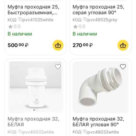
Муфта проходная 25,
Муфта проходная 25,
Быстроразъемная,
серая угловая 90°
белая
pvc41025white
pvc49025grey
КОД:
КОД:
0.0
0.0
В наличии
В наличии
500
₽
270
₽
00
00
Муфта проходная 32,
Муфта проходная 32,
БЕЛАЯ
БЕЛАЯ угловая 90°
pvc40032white
pvc49032white
КОД:
КОД: