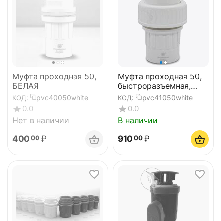
Муфта проходная 50,
Муфта проходная 50,
БЕЛАЯ
быстроразъемная,
белая
pvc40050white
pvc41050white
КОД:
КОД:
0.0
0.0
Нет в наличии
В наличии
400
₽
910
₽
00
00