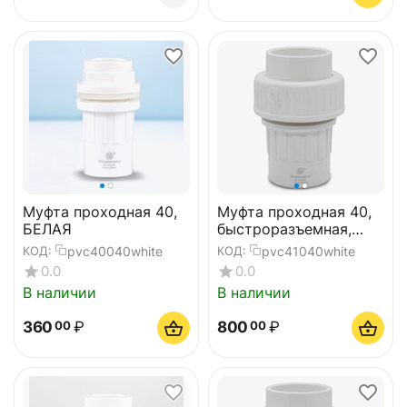
Муфта проходная 40,
Муфта проходная 40,
БЕЛАЯ
быстроразъемная,
белая
pvc40040white
pvc41040white
КОД:
КОД:
0.0
0.0
В наличии
В наличии
360
₽
800
₽
00
00