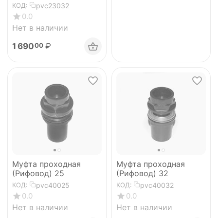
Plimat
pvc23032
КОД:
0.0
Нет в наличии
1 690
₽
00
Муфта проходная
Муфта проходная
(Рифовод) 25
(Рифовод) 32
pvc40025
pvc40032
КОД:
КОД:
0.0
0.0
Нет в наличии
Нет в наличии