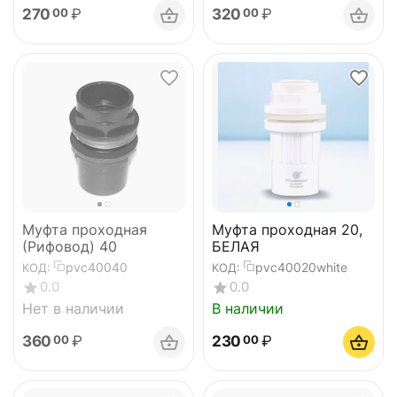
270
₽
320
₽
00
00
Муфта проходная
Муфта проходная 20,
(Рифовод) 40
БЕЛАЯ
pvc40040
pvc40020white
КОД:
КОД:
0.0
0.0
Нет в наличии
В наличии
360
₽
230
₽
00
00