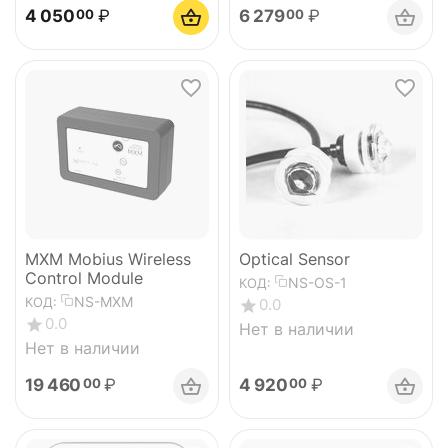
4 050
₽
6 279
₽
00
00
MXM Mobius Wireless
Optical Sensor
Control Module
NS-OS-1
КОД:
NS-MXM
КОД:
0.0
0.0
Нет в наличии
Нет в наличии
19 460
₽
4 920
₽
00
00