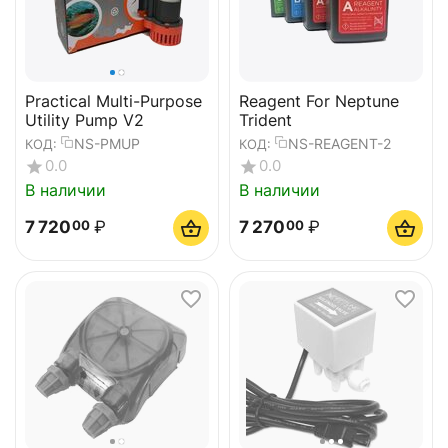
Practical Multi-Purpose
Reagent For Neptune
Utility Pump V2
Trident
NS-PMUP
NS-REAGENT-2
КОД:
КОД:
0.0
0.0
В наличии
В наличии
7 720
₽
7 270
₽
00
00