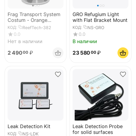
Frag Transport System
GRO Refugium Light
Costum - Orange
with Flat Bracket Mount
Underface
ReefTech-382
NS-GRO
КОД:
КОД:
0.0
0.0
Нет в наличии
В наличии
2 490
₽
23 580
₽
00
00
Leak Detection Kit
Leak Detection Probe
for solid surfaces
NS-LDK
КОД: