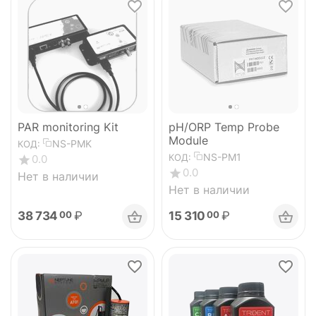
PAR monitoring Kit
pH/ORP Temp Probe
Module
NS-PMK
КОД:
NS-PM1
КОД:
0.0
0.0
Нет в наличии
Нет в наличии
38 734
₽
15 310
₽
00
00