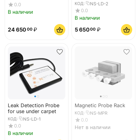
NS-LD-2
КОД:
0.0
0.0
В наличии
В наличии
24 650
₽
5 650
₽
00
00
Leak Detection Probe
Magnetic Probe Rack
for use under carpet
NS-MPR
КОД:
NS-LD-1
КОД:
0.0
0.0
Нет в наличии
В наличии