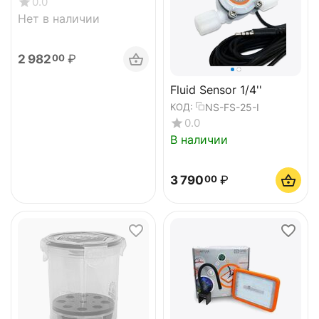
0.0
Нет в наличии
2 982
₽
00
Fluid Sensor 1/4''
NS-FS-25-I
КОД:
0.0
В наличии
3 790
₽
00