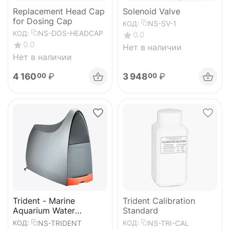
Replacement Head Cap
Solenoid Valve
for Dosing Cap
NS-SV-1
КОД:
NS-DOS-HEADCAP
КОД:
0.0
0.0
Нет в наличии
Нет в наличии
4 160
₽
3 948
₽
00
00
Trident - Marine
Trident Calibration
Aquarium Water
Standard
Analyzer.
NS-TRIDENT
NS-TRI-CAL
КОД:
КОД: