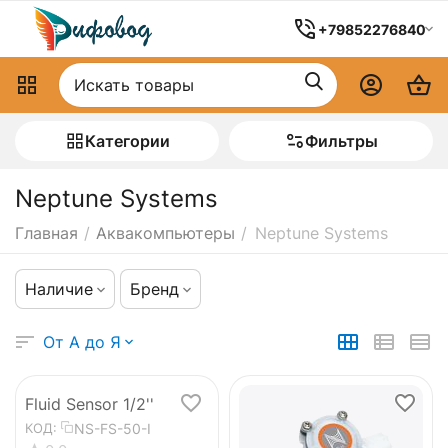
+79852276840
Категории
Фильтры
Neptune Systems
Главная
/
Аквакомпьютеры
/
Neptune Systems
Наличие
Бренд
От А до Я
Fluid Sensor 1/2''
NS-FS-50-I
КОД: