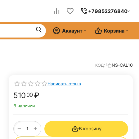
+79852276840
Аккаунт
Корзина
NS-CAL10
КОД:
Написать отзыв
510
₽
00
В наличии
+
−
В корзину