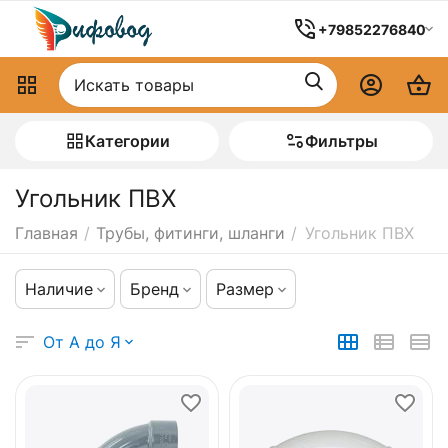
+79852276840
Категории
Фильтры
Угольник ПВХ
Главная
/
Трубы, фитинги, шланги
/
Угольник ПВХ
Наличие
Бренд
Размер
От А до Я