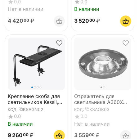
0.0
0.0
Нет в наличии
В наличии
4 420
₽
3 520
₽
00
00
Крепление скоба для
Отражатель для
светильников Kessil,
светильника A360X
алюминий
Narrow Reflector
KSAGN02
KSAOK03
КОД:
КОД:
0.0
0.0
В наличии
Нет в наличии
9 260
₽
3 559
₽
00
00