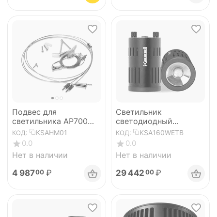
Подвес для
Светильник
светильника AP700
светодиодный
Hanging Kit
аквариумный LED
KSAHM01
KSA160WETB
КОД:
КОД:
A160WE Tuna Blue
0.0
0.0
Нет в наличии
Нет в наличии
4 987
₽
29 442
₽
00
00