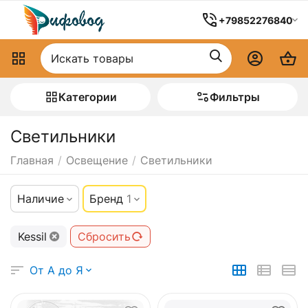
+79852276840
Категории
Фильтры
Светильники
Главная
/
Освещение
/
Светильники
Наличие
Бренд
1
Kessil
Сбросить
От А до Я