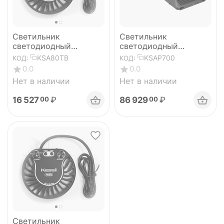
Светильник
Светильник
светодиодный
светодиодный
аквариумный LED A80
аквариумный LED
KSA80TB
KSAP700
КОД:
КОД:
Tuna Blue
AP700
0.0
0.0
Нет в наличии
Нет в наличии
16 527
₽
86 929
₽
00
00
Светильник