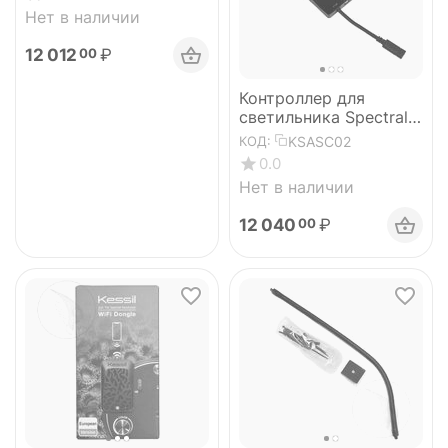
Нет в наличии
12 012
₽
00
Контроллер для
светильника Spectral
Controller X
KSASC02
КОД:
0.0
Нет в наличии
12 040
₽
00