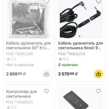
Кабель удлинитель для
Кабель удлинитель для
светильника 90° K-Link
светильника Kessil 90°
USB Cable - 10 feet
Unit Link Cable - 10
KSKLC90
KSULC10
КОД:
КОД:
feet
0.0
0.0
Нет в наличии
В наличии
2 898
₽
2 570
₽
00
00
Контроллер для
светильника
KSASC01
КОД:
0.0