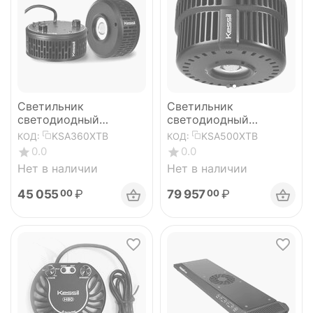
Светильник
Светильник
светодиодный
светодиодный
аквариумный LED
аквариумный LED
KSA360XTB
KSA500XTB
КОД:
КОД:
A360X Tuna Blue
A500X
0.0
0.0
Нет в наличии
Нет в наличии
45 055
₽
79 957
₽
00
00