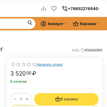
+79852276840
Аккаунт
Корзина
r
KSAGA360
КОД:
Написать отзыв
3 520
₽
00
В наличии
+
−
В корзину