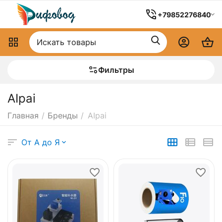
+79852276840
Фильтры
AIpai
Главная
/
Бренды
/
AIpai
От А до Я