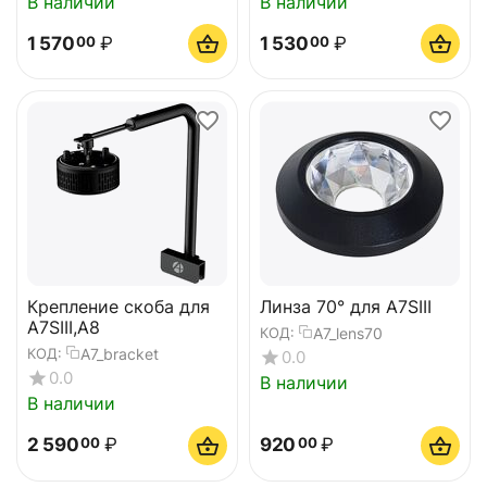
В наличии
В наличии
1 570
₽
1 530
₽
00
00
Крепление скоба для
Линза 70° для A7SIII
A7SIII,A8
A7_lens70
КОД:
A7_bracket
КОД:
0.0
0.0
В наличии
В наличии
2 590
₽
920
₽
00
00