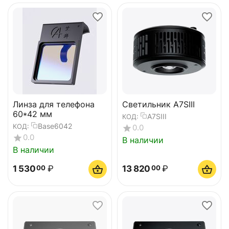
Линза для телефона
Светильник A7SIII
60*42 мм
A7SIII
КОД:
Base6042
КОД:
0.0
0.0
В наличии
В наличии
1 530
₽
13 820
₽
00
00