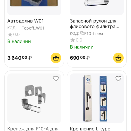
Автодолив W01
Запасной рулон для
флисового фильтра
Topoff_W01
КОД:
F10-A
F10-fleese
КОД:
0.0
0.0
В наличии
В наличии
3 640
₽
690
₽
00
00
Крепеж для F10-A для
Крепление L-type