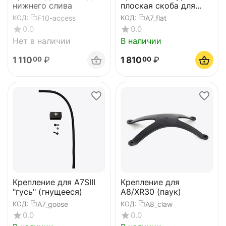
нижнего слива
плоская скоба для
A7SIII
F10-access
A7_flat
КОД:
КОД:
0.0
0.0
Нет в наличии
В наличии
1 110
₽
1 810
₽
00
00
Крепление для A7SIII
Крепление для
"гусь" (гнущееся)
А8/XR30 (паук)
A7_goose
A8_claw
КОД:
КОД:
0.0
0.0