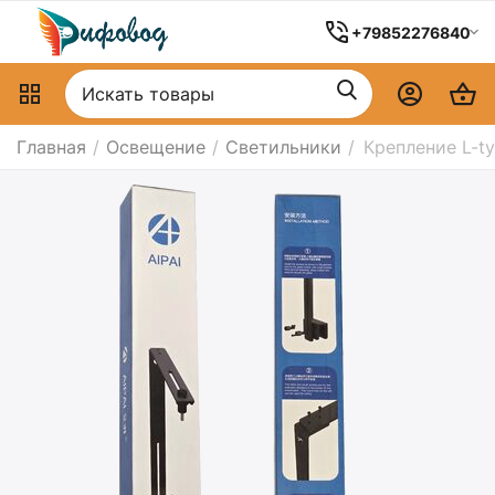
+79852276840
Главная
/
Освещение
/
Светильники
/
Крепление L-ty