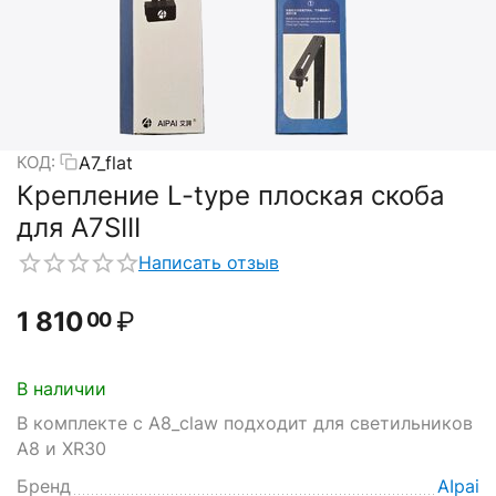
A7_flat
КОД:
Крепление L-type плоская скоба
для A7SIII
Написать отзыв
1 810
₽
00
В наличии
В комплекте с A8_claw подходит для светильников
А8 и XR30
Бренд
AIpai