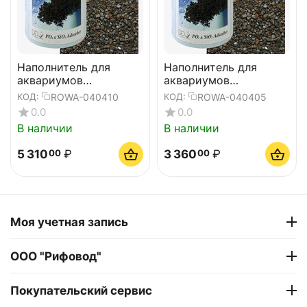
Наполнитель для
Наполнитель для
аквариумов
аквариумов
ROWAphos, 1000gr
ROWAphos, 500gr
ROWA-040410
ROWA-040405
КОД:
КОД:
0.0
0.0
В наличии
В наличии
5 310
₽
3 360
₽
00
00
Моя учетная запись
ООО "Рифовод"
Покупательский сервис