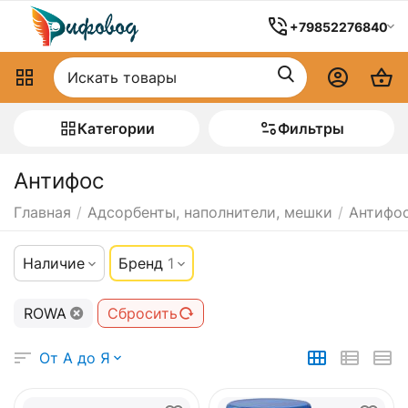
+79852276840
Категории
Фильтры
Антифос
Главная
/
Адсорбенты, наполнители, мешки
/
Антифо
Наличие
Бренд
1
ROWA
Сбросить
От А до Я