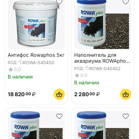
Антифос Rowaphos 5кг
Наполнитель для
аквариума ROWAphos,
ROWA-040450
КОД:
250gr
ROWA-040402
КОД:
0.0
0.0
В наличии
В наличии
18 820
₽
2 280
₽
00
00