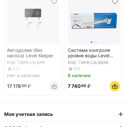
Автодолив (без
Система контроля
насоса) Level Keeper
уровня воды Level
Sensor
RFR-LVLKPR
RFR-LVLSNSR
КОД:
КОД:
0.0
0.0
Нет в наличии
В наличии
17 178
₽
7 740
₽
00
00
Моя учетная запись