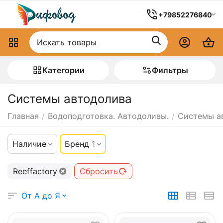
+79852276840
Категории
Фильтры
Системы автодолива
Главная
/
Водоподготовка. Автодоливы.
/
Системы а
Наличие
Бренд
1
Reeffactory
Сбросить
От А до Я