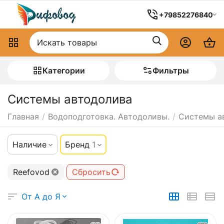
+79852276840
Категории
Фильтры
Системы автодолива
Главная
/
Водоподготовка. Автодоливы.
/
Системы а
Наличие
Бренд
1
Reefovod
Сбросить
От А до Я