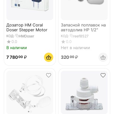
Дозатор HM Coral
Запасной поплавок на
Doser Stepper Motor
автодолив НР 1/2"
HMDoser
reef8527
КОД:
КОД:
0.0
0.0
В наличии
Нет в наличии
7 780
₽
320
₽
00
00