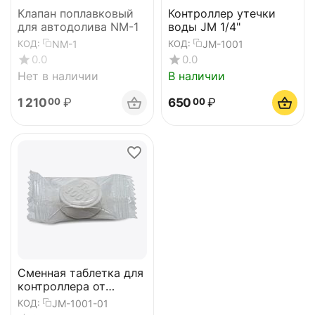
Клапан поплавковый
Контроллер утечки
для автодолива NM-1
воды JM 1/4"
NM-1
JM-1001
КОД:
КОД:
0.0
0.0
Нет в наличии
В наличии
1 210
₽
650
₽
00
00
Сменная таблетка для
контроллера от
протечек воды JM-
JM-1001-01
КОД:
1001