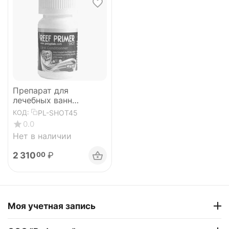
Препарат для
лечебных ванн
кораллов Polyplab
PL-SHOT45
КОД:
Coral Primer Shot 45gr
0.0
Нет в наличии
2 310
₽
00
Моя учетная запись