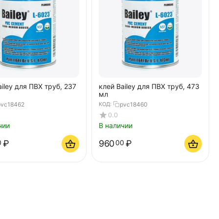
ailey для ПВХ труб, 237
клей Bailey для ПВХ труб, 473
мл
pvc18462
КОД:
pvc18460
0.0
чии
В наличии
₽
960
₽
0
00