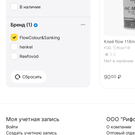
В наличии
Бренд (1)
FlowColour&Sanking
Клей flow 118m
henkel
КОД:
flow118
0.0
Reefovod
Нет в наличии
90
₽
00
Сбросить
Моя учетная запись
ООО "Риф
Войти
О компании
Создать учетную запись
Оптовый отде