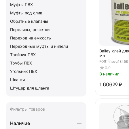
Муфты ПВХ
Муфты под слив
Обратные клапаны
Переливы, решетки
Переход на емкость
Переходные муфты и нипели
Bailey клей дл
Тройник ПВХ
мл
КОД:
pvc18458
Трубы ПВХ
0.0
Угольник ПВХ
В наличии
Шланги
1 606
₽
00
Штуцер для шланга
Фильтры товаров
Наличие