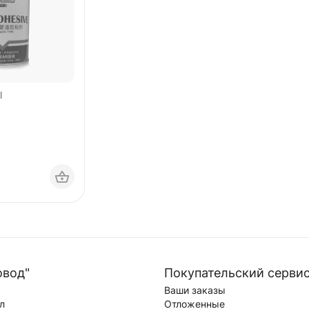
l
овод"
Покупательский серви
Ваши заказы
л
Отложенные