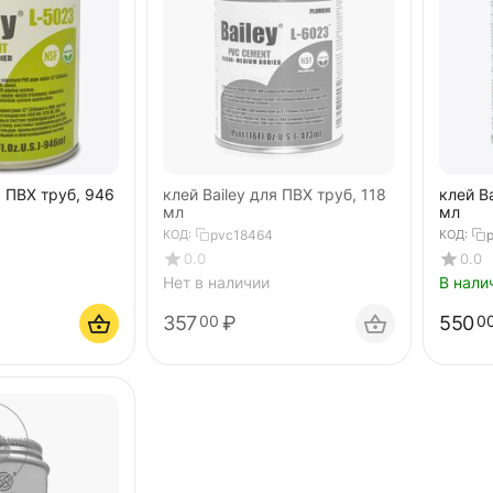
я ПВХ труб, 946
клей Bailey для ПВХ труб, 118
клей B
мл
мл
КОД:
pvc18464
КОД:
0.0
0.0
Нет в наличии
В нали
357
₽
550
00
0