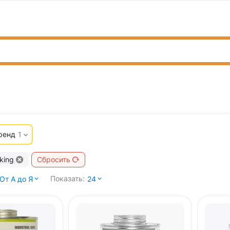
ренд
1
king
Сбросить
Показать:
От А до Я
24