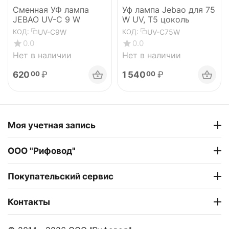
Сменная УФ лампа
Уф лампа Jebao для 75
JEBAO UV-C 9 W
W UV, Т5 цоколь
UV-C9W
UV-C75W
КОД:
КОД:
0.0
0.0
Нет в наличии
Нет в наличии
620
₽
1 540
₽
00
00
Моя учетная запись
ООО "Рифовод"
Покупательский сервис
Контакты