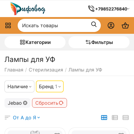
+79852276840
Категории
Фильтры
Лампы для УФ
Главная
/
Стерилизация
/
Лампы для УФ
Наличие
Бренд
1
Jebao
Сбросить
От А до Я