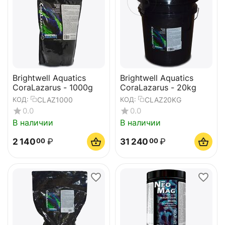
Brightwell Aquatics
Brightwell Aquatics
CoraLazarus - 1000g
CoraLazarus - 20kg
CLAZ1000
CLAZ20KG
КОД:
КОД:
0.0
0.0
В наличии
В наличии
2 140
₽
31 240
₽
00
00