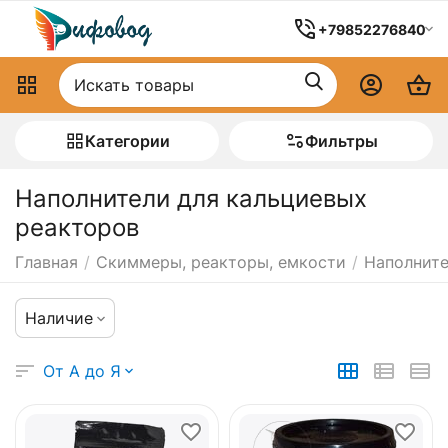
+79852276840
Категории
Фильтры
Наполнители для кальциевых
реакторов
Главная
/
Скиммеры, реакторы, емкости
/
Наполните
Наличие
От А до Я