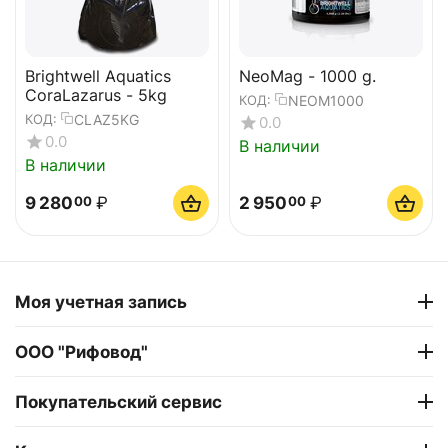
Brightwell Aquatics
NeoMag - 1000 g.
CoraLazarus - 5kg
NEOM1000
КОД:
CLAZ5KG
КОД:
0.0
0.0
В наличии
В наличии
9 280
₽
2 950
₽
00
00
Моя учетная запись
ООО "Рифовод"
Покупательский сервис