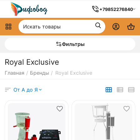
+79852276840
Фильтры
Royal Exclusive
Главная
/
Бренды
/
Royal Exclusive
От А до Я