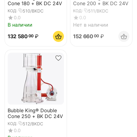
Cone 180 + BK DC 24V
Cone 200 + BK DC 24V
510/BKDC
511/BKDC
КОД:
КОД:
0.0
0.0
В наличии
Нет в наличии
132 580
₽
152 660
₽
00
00
Bubble King® Double
Cone 250 + BK DC 24V
512/BKDC
КОД:
0.0