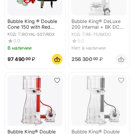
Bubble King ® Double
Bubble King® DeLuxe
Cone 150 with Red
200 internal + BK DC
Dragon X DC 12V
24V
ROYAL-507/RDX
RE-75/BKDC
КОД:
КОД:
0.0
0.0
В наличии
Нет в наличии
97 490
₽
256 300
₽
00
00
Bubble King® Double
Bubble King® Double