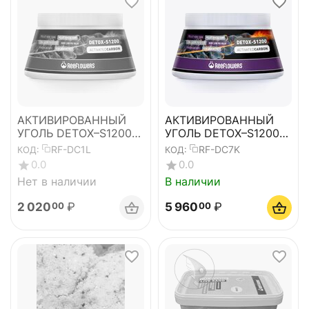
АКТИВИРОВАННЫЙ
АКТИВИРОВАННЫЙ
УГОЛЬ DETOX–S1200
УГОЛЬ DETOX–S1200
ACTIVATED CARBON
ACTIVATED CARBON
RF-DC1L
RF-DC7K
КОД:
КОД:
5,5л
0.0
0.0
Нет в наличии
В наличии
2 020
₽
5 960
₽
00
00