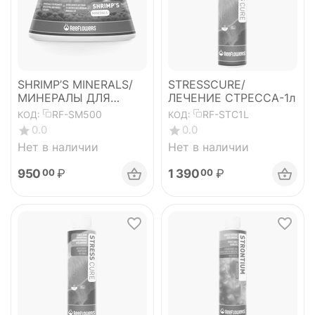
SHRIMP’S MINERALS/
STRESSCURE/
МИНЕРАЛЫ ДЛЯ
ЛЕЧЕНИЕ СТРЕССА-1л
ПРЕСНОВОДНЫХ
RF-SM500
RF-STC1L
КОД:
КОД:
КРЕВЕТОК 500
0.0
0.0
Нет в наличии
Нет в наличии
950
₽
1 390
₽
00
00