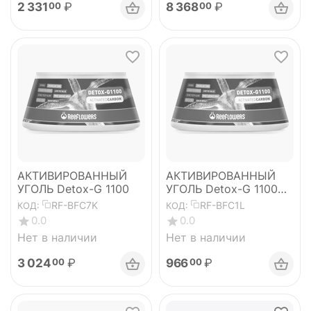
2 331
₽
8 368
₽
00
00
АКТИВИРОВАННЫЙ
АКТИВИРОВАННЫЙ
УГОЛЬ Detox-G 1100
УГОЛЬ Detox-G 1100
ACTIVATED CARBON
RF-BFC7K
RF-BFC1L
КОД:
КОД:
0.0
0.0
Нет в наличии
Нет в наличии
3 024
₽
966
₽
00
00