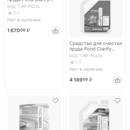
AquaClear 1л
RF-PCL1L
КОД:
0.0
Нет в наличии
1 670
₽
00
Средство для очистки
пруда Pond Clarify
AquaClear 3л
RF-PCL3L
КОД:
0.0
Нет в наличии
4 189
₽
00