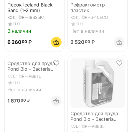
Песок Iceland Black
Рефрактометр
Sand (1-2 mm)
пластик
RF-IBS25K1
RHS-10ECO
КОД:
КОД:
0.0
0.0
В наличии
Нет в наличии
6 260
₽
2 520
₽
00
00
Средство для пруда
Pond Bio - Bacteria
Feeder 1л
RF-PBB1L
КОД:
0.0
Нет в наличии
1 670
₽
00
Средство для пруда
Pond Bio - Bacteria
Feeder 3л
RF-PBB3L
КОД: