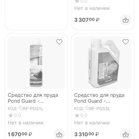
0.0
Нет в наличии
3 307
₽
00
Средство для пруда
Средство для пруда
Pond Guard -
Pond Guard -
StressCure
StressCure
RF-PGS1L
RF-PGS3L
КОД:
КОД:
0.0
0.0
Нет в наличии
Нет в наличии
1 670
₽
3 310
₽
00
00