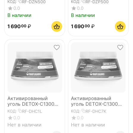
АНТИОКСИДАНТНЫЙ
АНТИОКСИДАНТНЫЙ
RF-DZN500
RF-DZP500
КОД:
КОД:
ПОРОШОК
ПОРОШОК
0.0
0.0
В наличии
В наличии
1 690
₽
1 690
₽
00
00
Активированный
Активированный
уголь DETOX-C1300
уголь DETOX-C1300
Activated carbon
Activated carbon 5,5 л
RF-DHC1L
RF-DHC7K
КОД:
КОД:
0.0
0.0
Нет в наличии
Нет в наличии