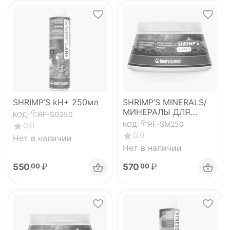
SHRIMP’S kH+ 250мл
SHRIMP’S MINERALS/
МИНЕРАЛЫ ДЛЯ
RF-SG250
КОД:
ПРЕСНОВОДНЫХ
RF-SM250
КОД:
0.0
КРЕВЕТОК
0.0
Нет в наличии
Нет в наличии
550
₽
570
₽
00
00