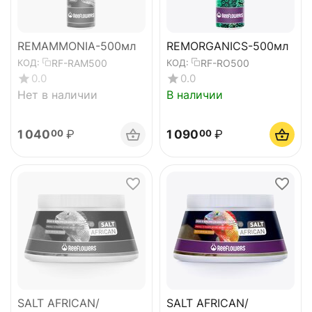
REMAMMONIA-500мл
REMORGANICS-500мл
RF-RAM500
RF-RO500
КОД:
КОД:
0.0
0.0
Нет в наличии
В наличии
1 040
₽
1 090
₽
00
00
SALT AFRICAN/
SALT AFRICAN/