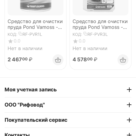
Средство для очистки
Средство для очистки
пруда Pond Vamoss -
пруда Pond Vamoss -
RemAlgae 1л
RemAlgae 3л
RF-PVR1L
RF-PVR3L
КОД:
КОД:
0.0
0.0
Нет в наличии
Нет в наличии
2 467
₽
4 578
₽
00
00
Моя учетная запись
ООО "Рифовод"
Покупательский сервис
Контакты