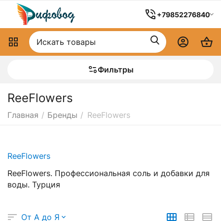
+79852276840
Фильтры
ReeFlowers
Главная
/
Бренды
/
ReeFlowers
ReeFlowers
ReeFlowers. Профессиональная соль и добавки для
воды. Турция
От А до Я