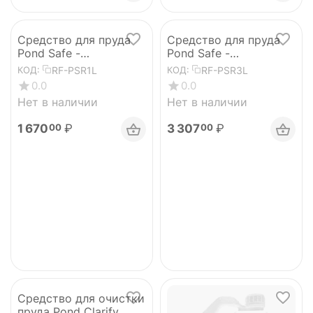
Средство для пруда
Средство для пруда
Pond Safe -
Pond Safe -
RemAmmonia 1л
RemAmmonia 3л
RF-PSR1L
RF-PSR3L
КОД:
КОД:
0.0
0.0
Нет в наличии
Нет в наличии
1 670
₽
3 307
₽
00
00
Средство для очистки
пруда Pond Clarify