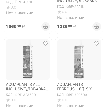
INCLUSIVE/ДОБАВКА
RF-ACL1L
КОД:
ДЛЯ АКВАСКЕЙПА
RF-APA1L
КОД:
0.0
«ВСЁ ВКЛЮЧЕНО»-1л
0.0
Нет в наличии
Нет в наличии
1 669
₽
1 386
₽
00
00
AQUAPLANTS ALL
AQUAPLANTS
INCLUSIVE/ДОБАВКА
FERROUS – (V)-SIX
ДЛЯ АКВАСКЕЙПА
SOLUTIONS
RF-APA500
RF-APF500
КОД:
КОД:
«ВСЁ
0.0
0.0
ВКЛЮЧЕНО»-500мл
Нет в наличии
Нет в наличии