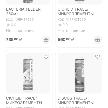
BACTERIA FEEDER-
CICHLID TRACE/
250мл
МИКРОЭЛЕМЕНТЫ
ДЛЯ ЦИХЛИД - 250мл
RF-BF250
RF-CT250
КОД:
КОД:
0.0
0.0
Нет в наличии
Нет в наличии
735
₽
560
₽
00
00
CICHLID TRACE/
DISCUS TRACE/
МИКРОЭЛЕМЕНТЫ
МИКРОЭЛЕМЕНТЫ
ДЛЯ ЦИХЛИД-500мл
ДЛЯ ДИСКУСОВ -250