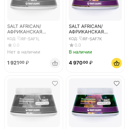
SALT AFRICAN/
SALT AFRICAN/
АФРИКАНСКАЯ
АФРИКАНСКАЯ
СОЛЬ-1,2кг
СОЛЬ-5,5кг
RF-SAF1L
RF-SAF7K
КОД:
КОД:
0.0
0.0
Нет в наличии
В наличии
1 921
₽
4 970
₽
00
00