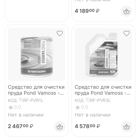
4 189
₽
00
Средство для очистки
Средство для очистки
пруда Pond Vamoss -
пруда Pond Vamoss -
RemAlgae 1л
RemAlgae 3л
RF-PVR1L
RF-PVR3L
КОД:
КОД:
0.0
0.0
Нет в наличии
Нет в наличии
2 467
₽
4 578
₽
00
00