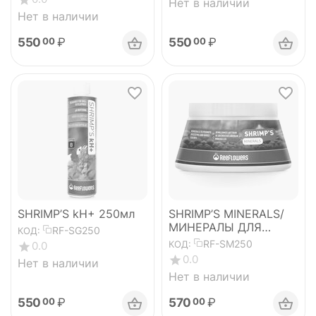
Нет в наличии
Нет в наличии
550
₽
550
₽
00
00
SHRIMP’S kH+ 250мл
SHRIMP’S MINERALS/
МИНЕРАЛЫ ДЛЯ
RF-SG250
КОД:
ПРЕСНОВОДНЫХ
RF-SM250
КОД:
0.0
КРЕВЕТОК
0.0
Нет в наличии
Нет в наличии
550
₽
570
₽
00
00