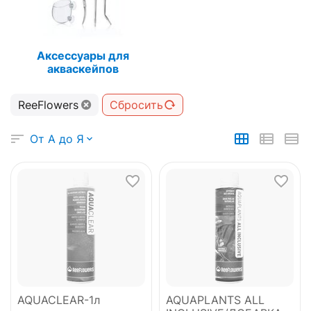
Аксессуары для
акваскейпов
ReeFlowers
Сбросить
От А до Я
AQUACLEAR-1л
AQUAPLANTS ALL