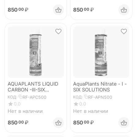
850
₽
850
₽
00
00
AQUAPLANTS LIQUID
AquaPlants Nitrate - I -
CARBON -III-SIX
SIX SOLUTIONS
SOLUTIONS
RF-APC500
RF-APN500
КОД:
КОД:
0.0
0.0
Нет в наличии
Нет в наличии
850
₽
850
₽
00
00