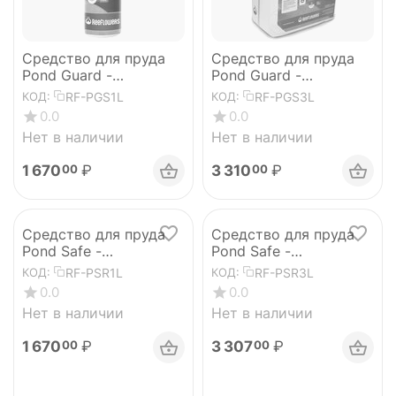
Средство для пруда
Средство для пруда
Pond Guard -
Pond Guard -
StressCure
StressCure
RF-PGS1L
RF-PGS3L
КОД:
КОД:
0.0
0.0
Нет в наличии
Нет в наличии
1 670
₽
3 310
₽
00
00
Средство для пруда
Средство для пруда
Pond Safe -
Pond Safe -
RemAmmonia 1л
RemAmmonia 3л
RF-PSR1L
RF-PSR3L
КОД:
КОД:
0.0
0.0
Нет в наличии
Нет в наличии
1 670
₽
3 307
₽
00
00