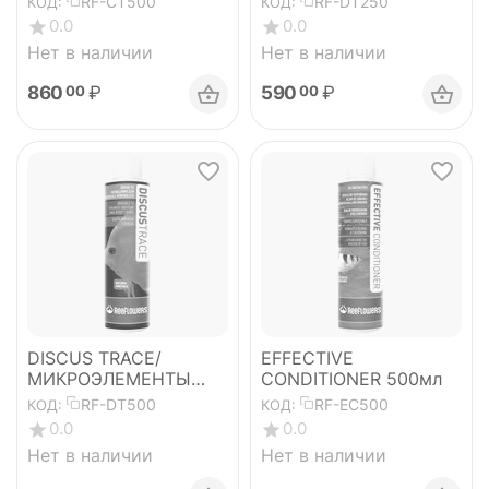
RF-CT500
RF-DT250
КОД:
КОД:
мл
0.0
0.0
Нет в наличии
Нет в наличии
860
₽
590
₽
00
00
DISCUS TRACE/
EFFECTIVE
МИКРОЭЛЕМЕНТЫ
CONDITIONER 500мл
ДЛЯ
RF-DT500
RF-EC500
КОД:
КОД:
ДИСКУСОВ-500мл
0.0
0.0
Нет в наличии
Нет в наличии