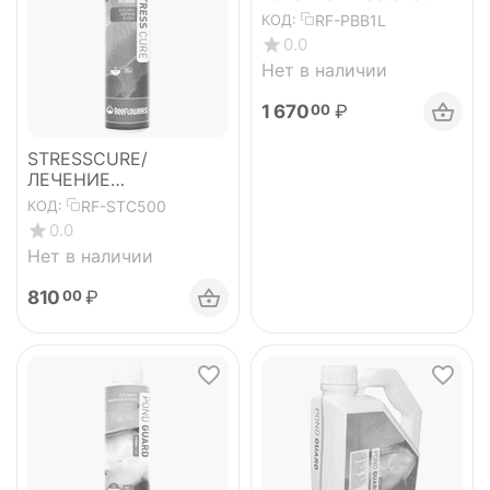
Feeder 1л
RF-PBB1L
КОД:
0.0
Нет в наличии
1 670
₽
00
STRESSCURE/
ЛЕЧЕНИЕ
СТРЕССА-500мл
RF-STC500
КОД:
0.0
Нет в наличии
810
₽
00