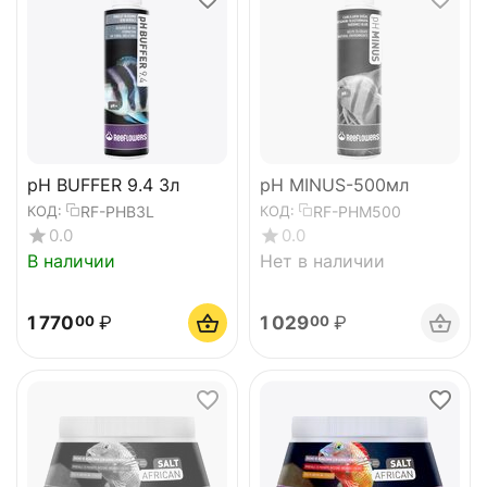
pH BUFFER 9.4 3л
pH MINUS-500мл
RF-PHB3L
RF-PHM500
КОД:
КОД:
0.0
0.0
В наличии
Нет в наличии
1 770
₽
1 029
₽
00
00