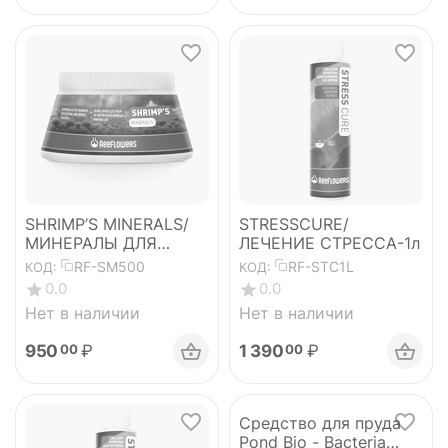
SHRIMP’S MINERALS/
STRESSCURE/
МИНЕРАЛЫ ДЛЯ
ЛЕЧЕНИЕ СТРЕССА-1л
ПРЕСНОВОДНЫХ
RF-SM500
RF-STC1L
КОД:
КОД:
КРЕВЕТОК 500
0.0
0.0
Нет в наличии
Нет в наличии
950
₽
1 390
₽
00
00
Средство для пруда
Pond Bio - Bacteria