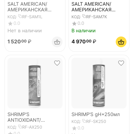
SALT AMERICAN/
SALT AMERICAN/
АМЕРИКАНСКАЯ
АМЕРИКАНСКАЯ
СОЛЬ-1,2 кг
СОЛЬ-5,5 кг
RF-SAM1L
RF-SAM7K
КОД:
КОД:
0.0
0.0
Нет в наличии
В наличии
1 520
₽
4 970
₽
00
00
SHRIMP’S
SHRIMP’S gH+250мл
ANTIOXIDANT/
RF-SK250
КОД:
АНДИОКСИДАНТ ДЛЯ
RF-AX250
КОД:
0.0
КРЕВЕТОК-250мл
0.0