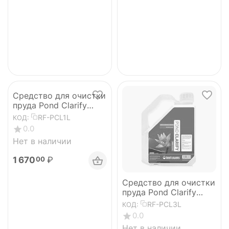
Средство для очистки
пруда Pond Clarify
AquaClear 1л
RF-PCL1L
КОД:
0.0
Нет в наличии
1 670
₽
00
Средство для очистки
пруда Pond Clarify
AquaClear 3л
RF-PCL3L
КОД:
0.0
Нет в наличии