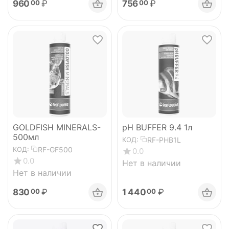
960
₽
756
₽
00
00
GOLDFISH MINERALS-
pH BUFFER 9.4 1л
500мл
RF-PHB1L
КОД:
RF-GF500
КОД:
0.0
0.0
Нет в наличии
Нет в наличии
830
₽
1 440
₽
00
00