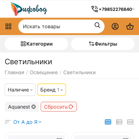
+79852276840
Категории
Фильтры
Светильники
Главная
/
Освещение
/
Светильники
Наличие
Бренд
1
Aquanest
Сбросить
От А до Я