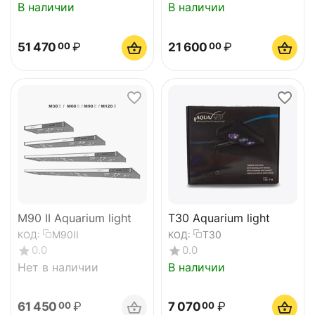
В наличии
В наличии
51 470
₽
21 600
₽
00
00
M90 II Aquarium light
T30 Aquarium light
M90II
T30
КОД:
КОД:
0.0
0.0
Нет в наличии
В наличии
61 450
₽
7 070
₽
00
00