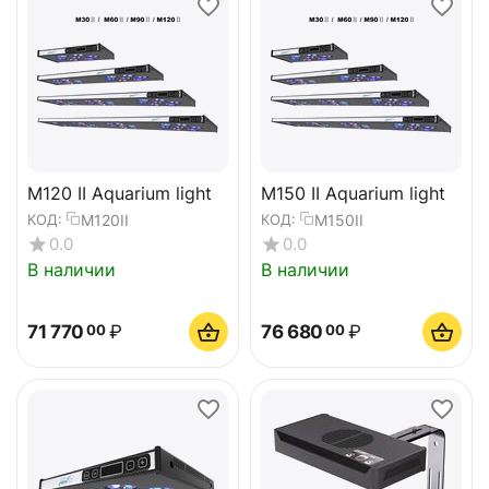
M120 II Aquarium light
M150 II Aquarium light
M120II
M150II
КОД:
КОД:
0.0
0.0
В наличии
В наличии
71 770
₽
76 680
₽
00
00