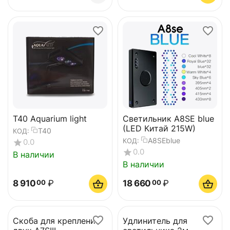
T40 Aquarium light
Светильник A8SE blue
(LED Китай 215W)
T40
КОД:
A8SEblue
КОД:
0.0
0.0
В наличии
В наличии
8 910
₽
18 660
₽
00
00
Скоба для крепления
Удлинитель для