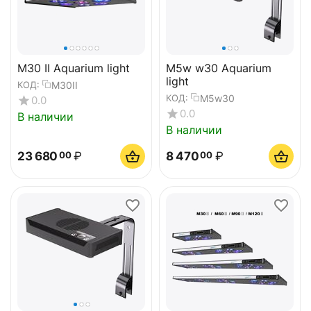
M30 II Aquarium light
M5w w30 Aquarium
light
M30II
КОД:
M5w30
КОД:
0.0
0.0
В наличии
В наличии
23 680
₽
8 470
₽
00
00