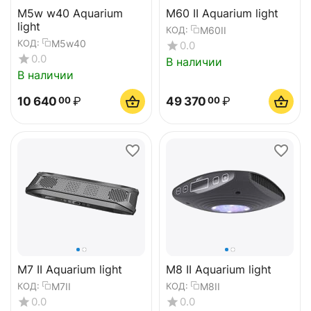
M5w w40 Aquarium
M60 II Aquarium light
light
M60II
КОД:
M5w40
КОД:
0.0
0.0
В наличии
В наличии
10 640
₽
49 370
₽
00
00
M7 II Aquarium light
M8 II Aquarium light
M7II
M8II
КОД:
КОД:
0.0
0.0