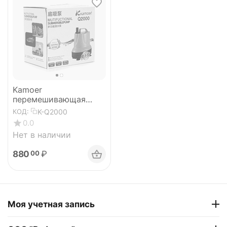
Kamoer
перемешивающая
помпа
K-Q2000
КОД:
0.0
Нет в наличии
880
₽
00
Моя учетная запись