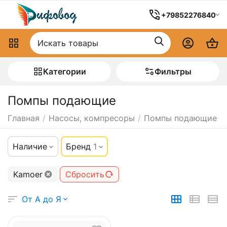
+79852276840
Категории
Фильтры
Помпы подающие
Главная
/
Насосы, компресоры
/
Помпы подающие
Наличие
Бренд
1
Kamoer
Сбросить
От А до Я