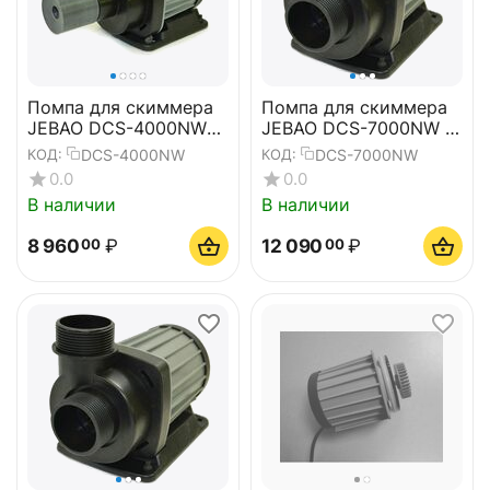
Помпа для скиммера
Помпа для скиммера
JEBAO DCS-4000NW
JEBAO DCS-7000NW (с
(без вентури)
игольчатым ротором)
DCS-4000NW
DCS-7000NW
КОД:
КОД:
0.0
0.0
В наличии
В наличии
8 960
₽
12 090
₽
00
00