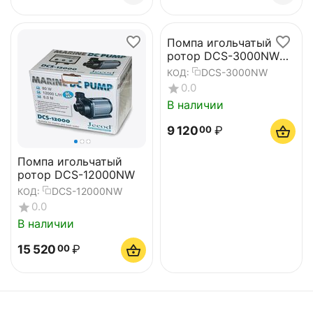
Помпа игольчатый
ротор DCS-3000NW
(без вентури)
DCS-3000NW
КОД:
0.0
В наличии
9 120
₽
00
Помпа игольчатый
ротор DCS-12000NW
DCS-12000NW
КОД:
0.0
В наличии
15 520
₽
00