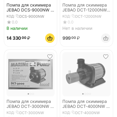
Помпа для скиммера
Помпа для скиммера
JEBAO DCS-9000NW (с
JEBAO DCT-12000NW
игольчатым ротором)
(с игольчатым
DCS-9000NW
DCT-12000NW
КОД:
КОД:
ротором)
0.0
0.0
В наличии
Нет в наличии
14 330
₽
999
₽
00
00
Помпа для скиммера
Помпа для скиммера
JEBAO DCT-3000NW (с
JEBAO DCT-4000NW (с
игольчатым ротором)
игольчатым ротором)
DCT-3000NW
DCT-4000NW
КОД:
КОД: