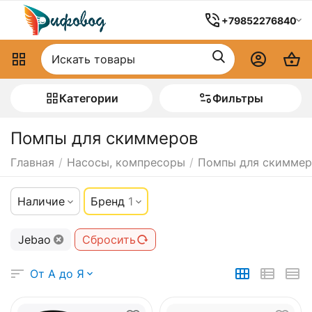
+79852276840
Категории
Фильтры
Помпы для скиммеров
Главная
/
Насосы, компресоры
/
Помпы для скиммер
Наличие
Бренд
1
Jebao
Сбросить
От А до Я