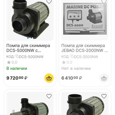
Помпа для скиммера
Помпа для скиммера
DCS-5000NW с
JEBAO DCS-2000NW (с
игольчатым ротором
игольчатым ротором)
DCS-5000NW
DCS-2000NW
КОД:
КОД:
БЕЗ Вентури
0.0
0.0
В наличии
Нет в наличии
9 720
₽
6 410
₽
00
00