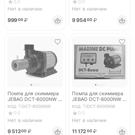
0.0
0.0
Нет в наличии
Нет в наличии
999
₽
9 954
₽
00
00
Помпа для скиммера
Помпа для скиммера
JEBAO DCT-6000NW (с
JEBAO DCT-8000NW (с
игольчатым ротором)
игольчатым ротором)
DCT-6000NW
DCT-8000NW
КОД:
КОД:
0.0
0.0
Нет в наличии
Нет в наличии
9 513
₽
11 172
₽
00
00