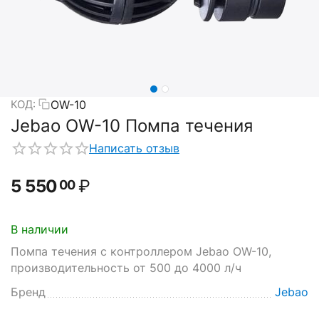
OW-10
КОД:
Jebao OW-10 Помпа течения
Написать отзыв
5 550
₽
00
В наличии
Помпа течения с контроллером Jebao OW-10,
производительность от 500 до 4000 л/ч
Бренд
Jebao