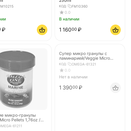
ml
250ml
FM10215
КОД:
FM10360
0.0
чии
В наличии
₽
1 160
₽
0
00
Супер микро гранулы с
ламинарией/Veggie Micro
Pellets 3,53 / 100gr
КОД:
OMEGA-61321
0.0
Нет в наличии
1 390
₽
00
ие микро-гранулы
Micro Pellets 1,76oz /
OMEGA-61211