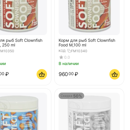
ля рыб Soft Clownfish
Корм для рыб Soft Clownfish
, 250 ml
Food M,100 ml
FM10350
КОД:
FM10340
0.0
чии
В наличии
₽
960
₽
00
00
50%
Скидка