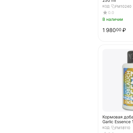
250 ml
КОД:
FM10240
0.0
В наличии
1 980
₽
00
Кормовая доба
Garlic Essence
КОД:
FM18110