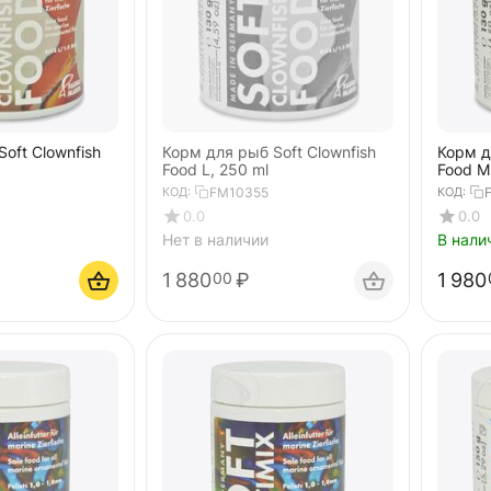
oft Clownfish
Корм для рыб Soft Clownfish
Корм д
Food L, 250 ml
Food M
КОД:
FM10355
КОД:
0.0
0.0
Нет в наличии
В нали
1 880
₽
1 980
00