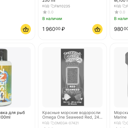
250 ml
M,100 
КОД:
FM10235
КОД:
0.0
0.0
В наличии
В нали
1 960
₽
980
00
0
вка для рыб
Красные морские водоросли
Морск
 100ml
Omega One Seaweed Red, 24
Marine 
листа, 23 гр.
50gr
КОД:
OMEGA-07421
КОД: