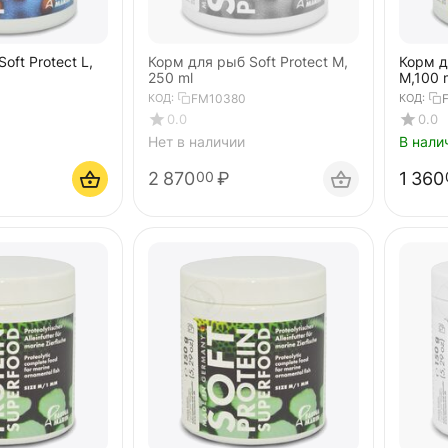
oft Protect L,
Корм для рыб Soft Protect M,
Корм д
250 ml
M,100 
КОД:
FM10380
КОД:
0.0
0.0
Нет в наличии
В нали
2 870
₽
1 360
00