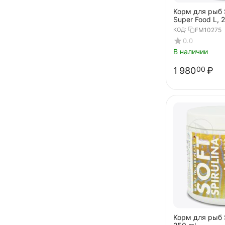
Корм для рыб S
Super Food L, 
КОД:
FM10275
0.0
В наличии
1 980
₽
00
Корм для рыб So