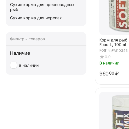
Сухие корма для пресноводных
рыб
Сухие корма для черепах
Фильтры товаров
Корм для рыб S
Food L, 100ml
КОД:
FM10345
Наличие
0.0
В наличии
В наличии
960
₽
00