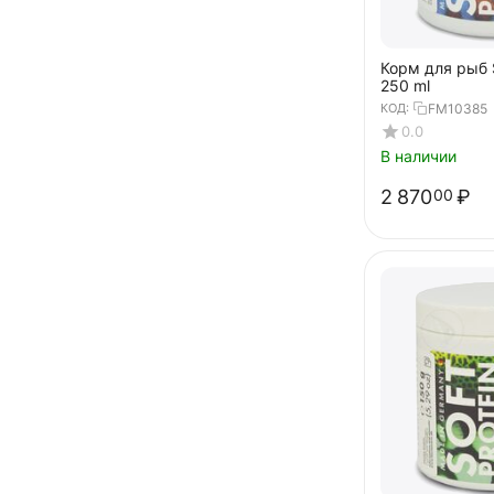
Корм для рыб S
250 ml
КОД:
FM10385
0.0
В наличии
2 870
₽
00