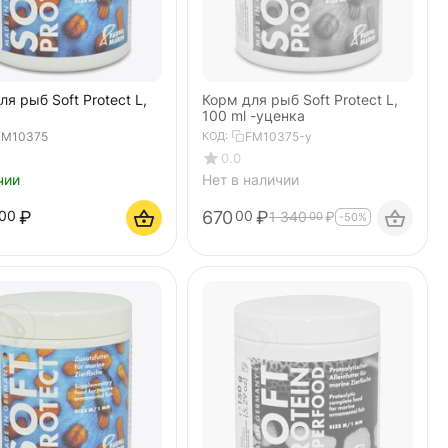
я рыб Soft Protect L,
Корм для рыб Soft Protect L,
100 ml -уценка
FM10375
КОД:
FM10375-у
0.0
чии
Нет в наличии
₽
670
₽
00
00
1 340
₽
00
-50%