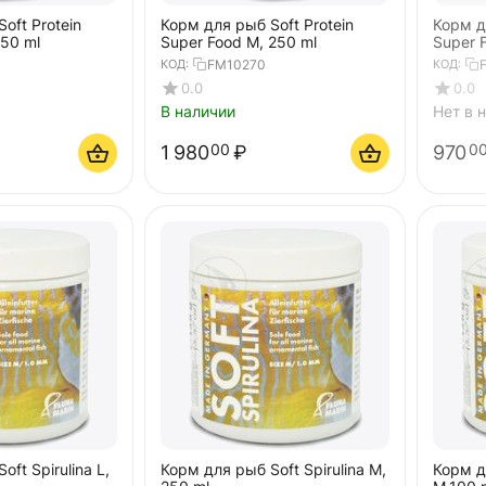
oft Protein
Корм для рыб Soft Protein
Корм д
250 ml
Super Food M, 250 ml
Super 
КОД:
FM10270
КОД:
0.0
0.0
В наличии
Нет в 
1 980
₽
970
00
0
ft Spirulina L,
Корм для рыб Soft Spirulina M,
Корм дл