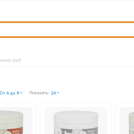
рских рыб
Показать:
От А до Я
24