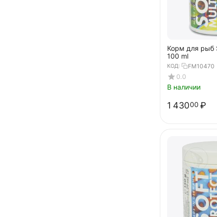
Корм для рыб S
100 ml
КОД:
FM10470
0.0
В наличии
1 430
₽
00