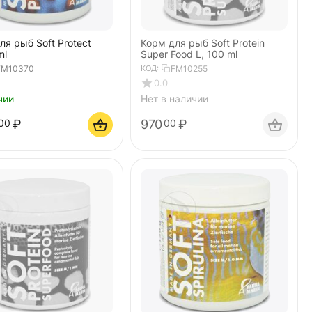
ля рыб Soft Protect
Корм для рыб Soft Protein
ml
Super Food L, 100 ml
FM10370
КОД:
FM10255
0.0
чии
Нет в наличии
₽
970
₽
00
00