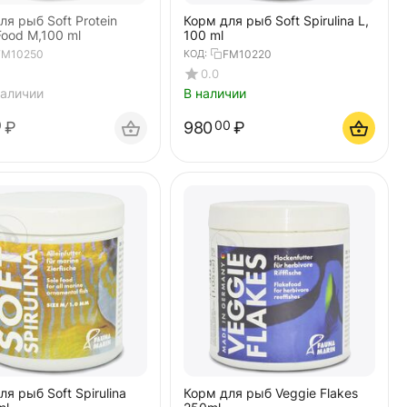
ля рыб Soft Protein
Корм для рыб Soft Spirulina L,
Food M,100 ml
100 ml
FM10250
КОД:
FM10220
0.0
наличии
В наличии
₽
980
₽
0
00
я рыб Soft Spirulina
Корм для рыб Veggie Flakes