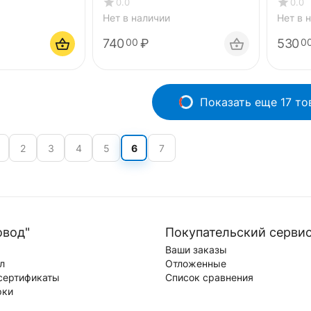
0.0
0.0
Нет в наличии
Нет в 
740
₽
530
00
0
Показать еще 17 то
2
3
4
5
6
7
овод"
Покупательский серви
Ваши заказы
л
Отложенные
сертификаты
Список сравнения
рки