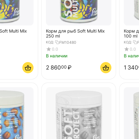
oft Multi Mix
Корм для рыб Soft Multi Mix
Корм дл
250 ml
100 ml
КОД:
FM10480
КОД:
0.0
0.0
В наличии
В нали
2 860
₽
1 340
00