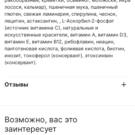
ракообразные, креветки, осьминог, моллюски, икра
лосося, кальмар), пшеничная мука, пшеничный
глютен, свежая ламинария, спирулина, чеснок,
лецитин, астаксантин, , L-Аскорбил-2-фосфат
(источник витамина С), натуральные и
искусственные красители, витамин А, витамин D3,
витамин Е, витамин В12, рибофлавин, ниацин,
пантотеновая кислота, фолиевая кислота, биотин,
инозит, токоферол (консервант), этоксиквин
(консервант).
Отзывы
Возможно, вас это
заинтересует