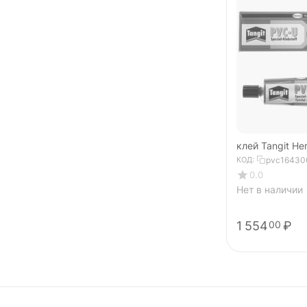
КОД:
pvc16430
0.0
Нет в наличии
1 554
₽
00