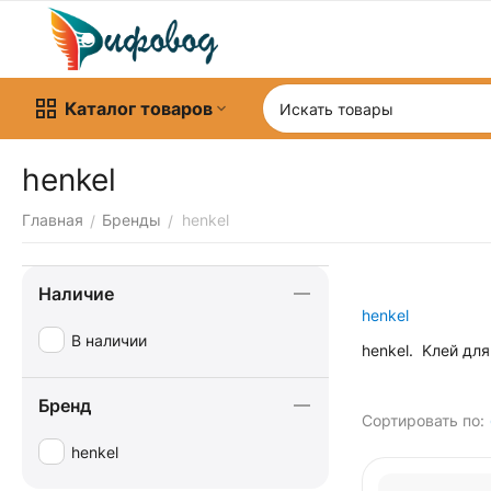
Каталог товаров
henkel
Главная
Бренды
henkel
/
/
Наличие
henkel
В наличии
henkel. Kлей дл
Бренд
Сортировать по:
henkel