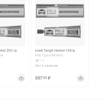
клей Tangit Henkel 250 гр
клей Tangit Henkel 125гр.
04
КОД:
pvc1643003
0.0
Нет в наличии
997
₽
00