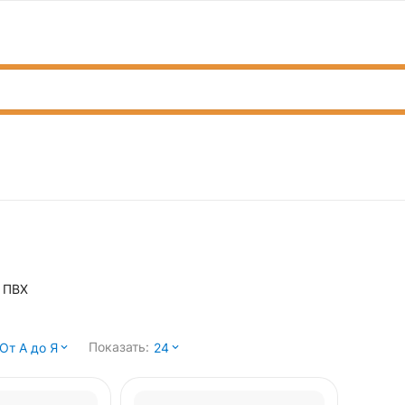
я ПВХ
Показать:
От А до Я
24