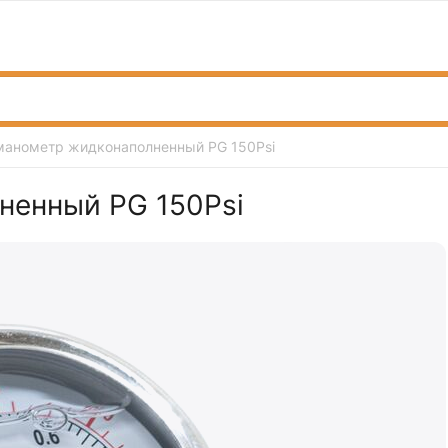
манометр жидконаполненный PG 150Psi
ненный PG 150Psi