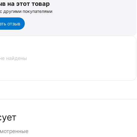
в на этот товар
с другими покупателями
ать отзыв
не найдены
сует
смотренные