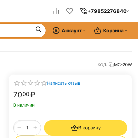
+79852276840
Аккаунт
Корзина
MC-20W
КОД:
Написать отзыв
70
₽
00
В наличии
+
−
В корзину