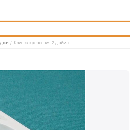
иджи
Клипса крепления 2 дюйма
/