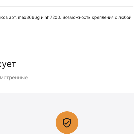
ков арт. mex3666g и nl17200. Возможность крепления с любой
сует
смотренные