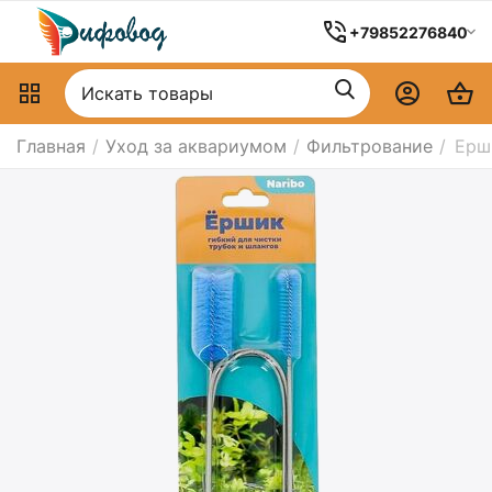
+79852276840
Главная
/
Уход за аквариумом
/
Фильтрование
/
Ерш