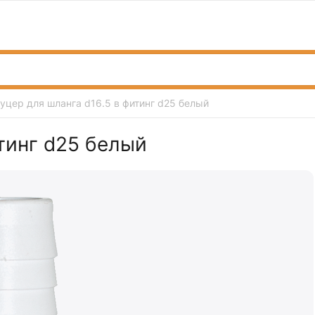
уцер для шланга d16.5 в фитинг d25 белый
тинг d25 белый