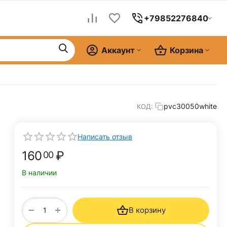
+79852276840
Аккаунт
Корзина
pvc30050white
КОД:
Написать отзыв
160
₽
00
В наличии
+
−
В корзину