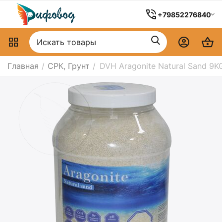
+79852276840
Главная
/
СРК, Грунт
/
DVH Aragonite Natural Sand 9K