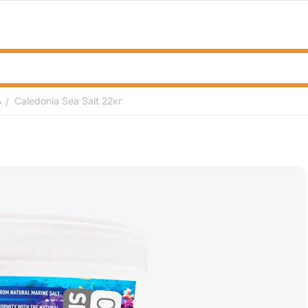
ь
Caledonia Sea Salt 22кг
/