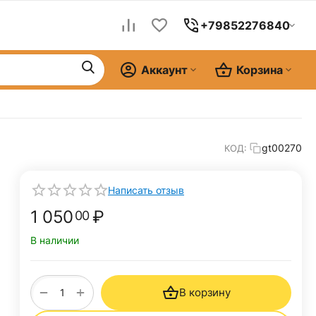
+79852276840
Аккаунт
Корзина
gt00270
КОД:
Написать отзыв
1 050
₽
00
В наличии
+
−
В корзину