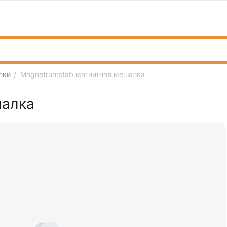
лки
Magnetruhrstab магнитная мешалка
/
шалка