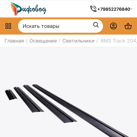
+79852276840
Главная
/
Освещение
/
Светильники
/
RMS Track 204,