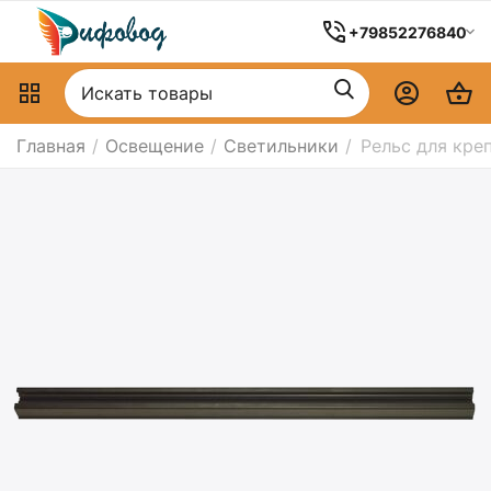
+79852276840
Главная
/
Освещение
/
Светильники
/
Рельс для кре