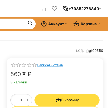
+79852276840
Аккаунт
Корзина
gt00550
КОД:
Написать отзыв
560
₽
00
В наличии
+
−
В корзину