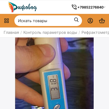
+79852276840
Главная
/
Контроль параметров воды
/
Рефрактомет