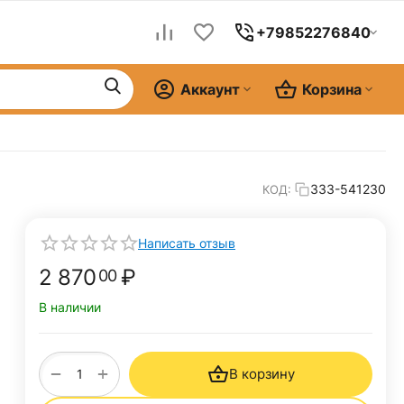
+79852276840
Аккаунт
Корзина
333-541230
КОД:
Написать отзыв
2 870
₽
00
В наличии
+
−
В корзину