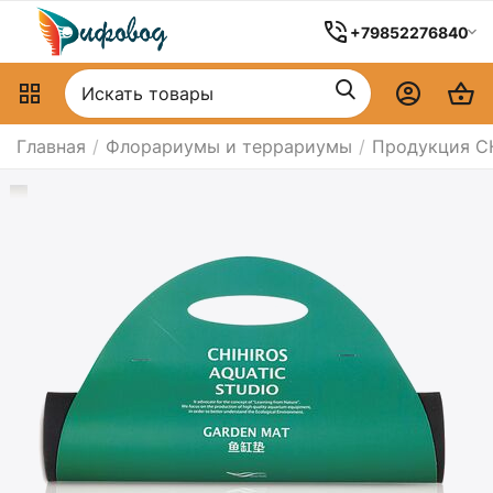
+79852276840
Главная
/
Флорариумы и террариумы
/
Продукция C