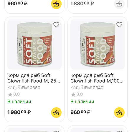
960
₽
1 880
₽
00
00
Корм для рыб Soft
Корм для рыб Soft
Clownfish Food M, 250
Clownfish Food M,100
ml
ml
FM10350
FM10340
КОД:
КОД:
0.0
0.0
В наличии
В наличии
1 980
₽
960
₽
00
00