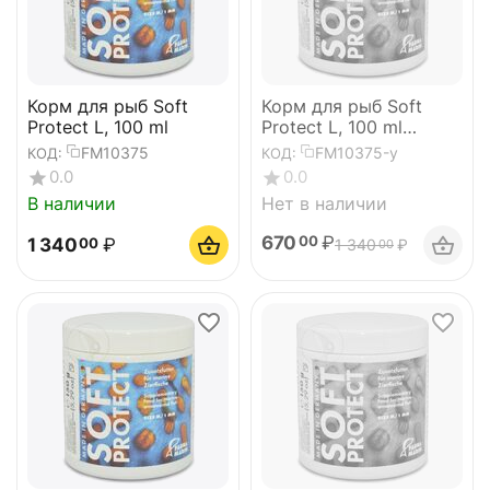
Корм для рыб Soft
Корм для рыб Soft
Protect L, 100 ml
Protect L, 100 ml
-уценка
FM10375
FM10375-у
КОД:
КОД:
0.0
0.0
В наличии
Нет в наличии
670
₽
00
1 340
₽
00
1 340
₽
00