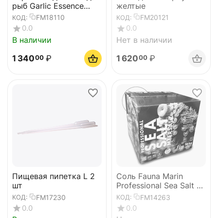
рыб Garlic Essence
желтые
100ml
FM18110
FM20121
КОД:
КОД:
0.0
0.0
В наличии
Нет в наличии
1 340
₽
1 620
₽
00
00
Пищевая пипетка L 2
Соль Fauna Marin
шт
Professional Sea Salt 10
kg
FM17230
FM14263
КОД:
КОД:
0.0
0.0