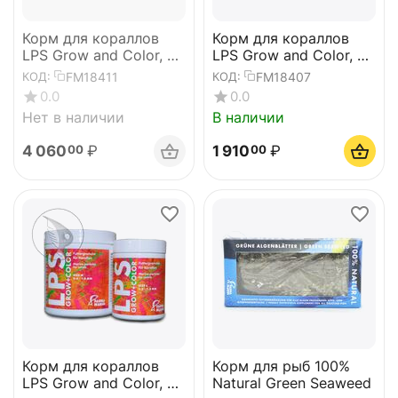
Корм для кораллов
Корм для кораллов
LPS Grow and Color, р-
LPS Grow and Color, р-
р L, 250 мл
р M, 100 мл
FM18411
FM18407
КОД:
КОД:
0.0
0.0
Нет в наличии
В наличии
4 060
₽
1 910
₽
00
00
Корм для кораллов
Корм для рыб 100%
LPS Grow and Color, р-
Natural Green Seaweed