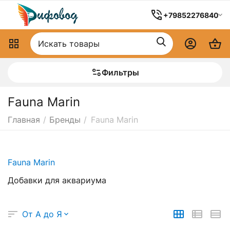
+79852276840
Фильтры
Fauna Marin
Главная
/
Бренды
/
Fauna Marin
Fauna Marin
Добавки для аквариума
От А до Я