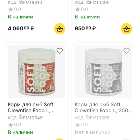
р M, 250 мл
FM18410
FM10490
КОД:
КОД:
0.0
0.0
В наличии
В наличии
4 060
₽
950
₽
00
00
Корм для рыб Soft
Корм для рыб Soft
Clownfish Food L,
Clownfish Food L, 250
100ml
ml
FM10345
FM10355
КОД:
КОД:
0.0
0.0
В наличии
Нет в наличии