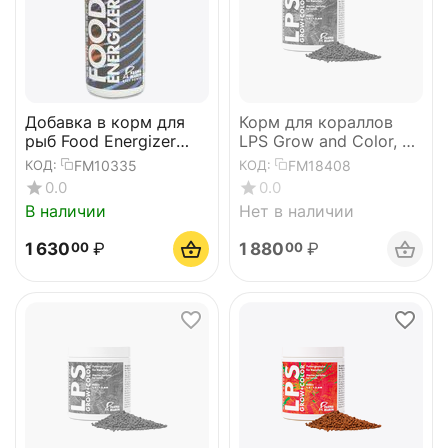
Добавка в корм для
Корм для кораллов
рыб Food Energizer
LPS Grow and Color, р-
100ml
р L, 100 мл
FM10335
FM18408
КОД:
КОД:
0.0
0.0
В наличии
Нет в наличии
1 630
₽
1 880
₽
00
00