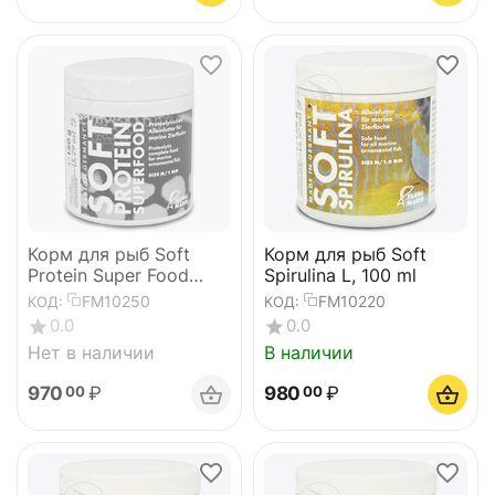
Корм для рыб Soft
Корм для рыб Soft
Protein Super Food
Spirulina L, 100 ml
M,100 ml
FM10250
FM10220
КОД:
КОД:
0.0
0.0
Нет в наличии
В наличии
970
₽
980
₽
00
00