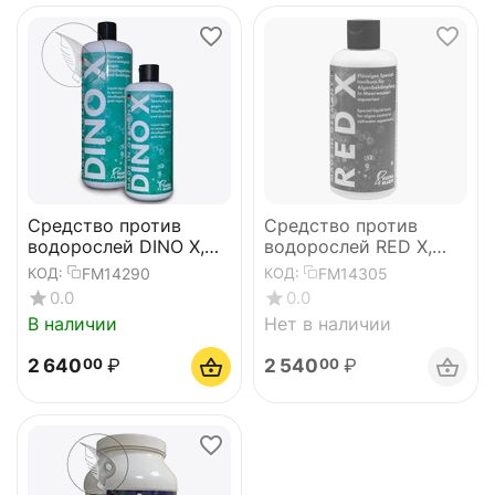
Средство против
Средство против
водорослей DINO X,
водорослей RED X,
250мл
250мл
FM14290
FM14305
КОД:
КОД:
0.0
0.0
В наличии
Нет в наличии
2 640
₽
2 540
₽
00
00