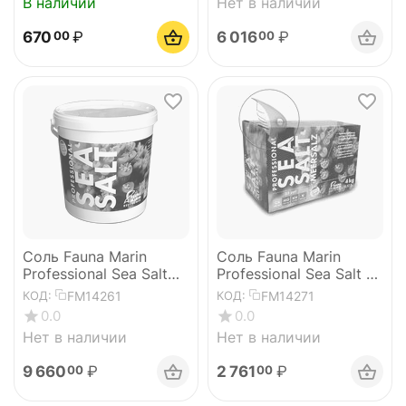
В наличии
Нет в наличии
670
₽
6 016
₽
00
00
Соль Fauna Marin
Соль Fauna Marin
Professional Sea Salt
Professional Sea Salt 4
25 kg
kg
FM14261
FM14271
КОД:
КОД:
0.0
0.0
Нет в наличии
Нет в наличии
9 660
₽
2 761
₽
00
00