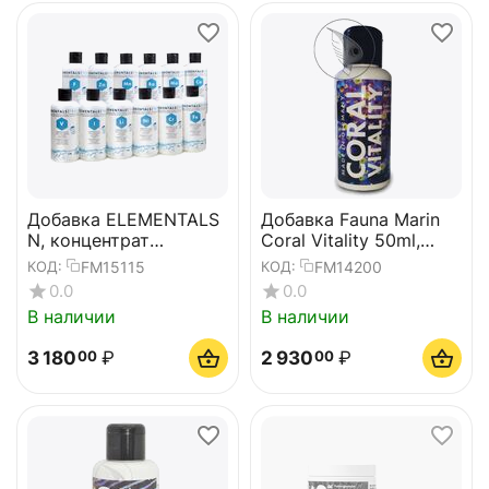
Добавка ELEMENTALS
Добавка Fauna Marin
N, концентрат
Coral Vitality 50ml,
нитратов, 1000мл
усилитель роста и
FM15115
FM14200
КОД:
КОД:
цвета.
0.0
0.0
В наличии
В наличии
3 180
₽
2 930
₽
00
00