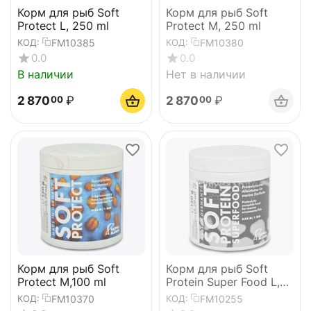
Корм для рыб Soft
Корм для рыб Soft
Protect L, 250 ml
Protect M, 250 ml
FM10385
FM10380
КОД:
КОД:
0.0
0.0
В наличии
Нет в наличии
2 870
₽
2 870
₽
00
00
Корм для рыб Soft
Корм для рыб Soft
Protect M,100 ml
Protein Super Food L,
100 ml
FM10370
FM10255
КОД:
КОД: