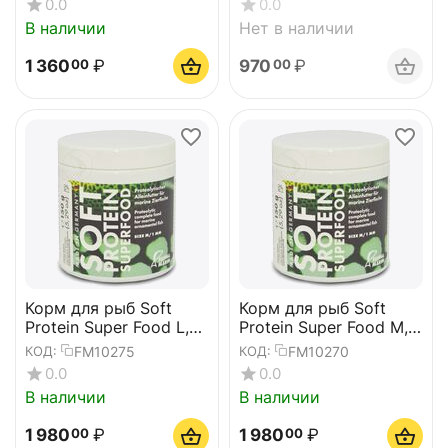
0.0
0.0
В наличии
Нет в наличии
1 360
₽
970
₽
00
00
Корм для рыб Soft
Корм для рыб Soft
Protein Super Food L,
Protein Super Food M,
250 ml
250 ml
FM10275
FM10270
КОД:
КОД:
0.0
0.0
В наличии
В наличии
1 980
₽
1 980
₽
00
00