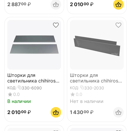
2 887
₽
2 010
₽
00
00
Шторки для
Шторки для
светильника chihiros
светильника chihiros
VIVID2 SILVER
WRGB II 30 Black
330-6090
330-2030
КОД:
КОД:
0.0
0.0
В наличии
Нет в наличии
2 010
₽
1 430
₽
00
00