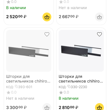
0.0
0.0
В наличии
Нет в наличии
2 520
₽
2 667
₽
00
00
Шторки для
Шторки для
светильников chihiros
светильников chihiros
WRGB2 Pro 60
WRGBII SLIM30 и
393-601
330-2230
КОД:
КОД:
зеркальные
WRGB30II (с зеркалом)
0.0
0.0
Нет в наличии
В наличии
3 300
₽
2 810
₽
00
00