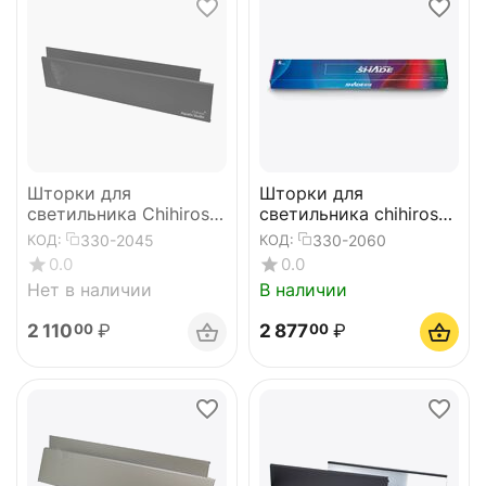
Шторки для
Шторки для
светильника Chihiros
светильника chihiros
WRGB II 45
WRGB II 60
330-2045
330-2060
КОД:
КОД:
0.0
0.0
Нет в наличии
В наличии
2 110
₽
2 877
₽
00
00