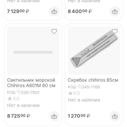
Нет в наличии
Нет в наличии
7 129
₽
8 400
₽
00
00
Светильник морской
Скребок chihiros 65см
Chihiros A601M 60 см
345-1166
КОД:
330-7601
КОД:
0.0
0.0
Нет в наличии
Нет в наличии
8 725
₽
1 270
₽
00
00