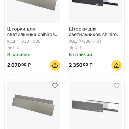
Шторки для
Шторки для
светильника chihiros
светильников chihiros
WRGB30 Silver
RGB VIVID II black
330-1030
330-7191
КОД:
КОД:
зеркальные
0.0
0.0
В наличии
В наличии
2 070
₽
2 350
₽
00
00