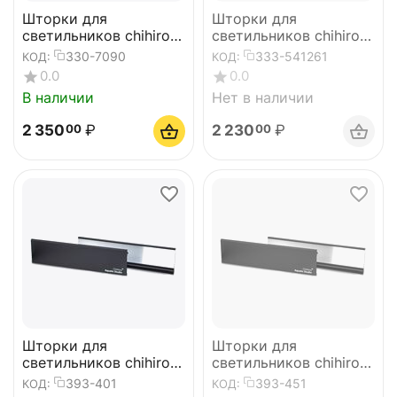
Шторки для
Шторки для
светильников chihiros
светильников chihiros
RGB VIVID II silver
WRGB2 Pro 30
330-7090
333-541261
КОД:
КОД:
зеркальные
зеркальные
0.0
0.0
В наличии
Нет в наличии
2 350
₽
2 230
₽
00
00
Шторки для
Шторки для
светильников chihiros
светильников chihiros
WRGB2 Pro 40
WRGB2 Pro 45
393-401
393-451
КОД:
КОД:
зеркальные
зеркальные