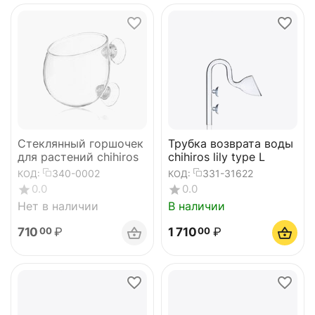
Стеклянный горшочек
Трубка возврата воды
для растений chihiros
chihiros lily type L
340-0002
331-31622
КОД:
КОД:
0.0
0.0
Нет в наличии
В наличии
710
₽
1 710
₽
00
00