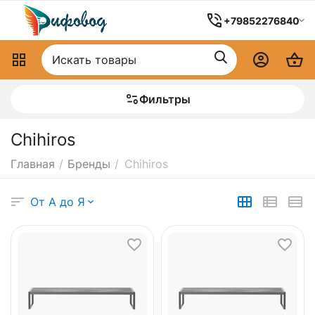
+79852276840
Фильтры
Chihiros
Главная
/
Бренды
/
Chihiros
От А до Я