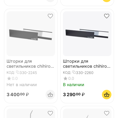
Шторки для
Шторки для
светильников chihiros
светильников chihiros
WRGBII SLIM45 и
WRGBII SLIM60 и
330-2245
330-2260
КОД:
КОД:
WRGB45II (с зеркалом)
WRGB60II (с зеркалом)
0.0
0.0
Нет в наличии
В наличии
3 400
₽
3 290
₽
00
00