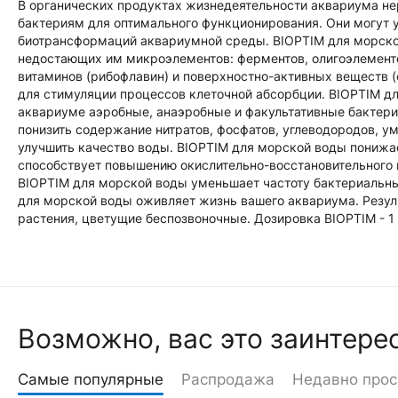
В органических продуктах жизнедеятельности аквариума н
бактериям для оптимального функционирования. Они могут 
биотрансформаций аквариумной среды. BIOPTIM для морско
недостающих им микроэлементов: ферментов, олигоэлемент
витаминов (рибофлавин) и поверхностно-активных веществ (
для стимуляции процессов клеточной абсорбции. BIOPTIM
аквариуме аэробные, анаэробные и факультативные бактери
понизить содержание нитратов, фосфатов, углеводородов, у
улучшить качество воды. BIOPTIM для морской воды понижае
способствует повышению окислительно-восстановительного 
BIOPTIM для морской воды уменьшает частоту бактериальных
для морской воды оживляет жизнь вашего аквариума. Резуль
растения, цветущие беспозвоночные. Дозировка BIOPTIM - 1 
Возможно, вас это заинтере
Самые популярные
Распродажа
Недавно про