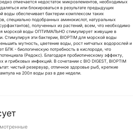
ередко отмечается недостаток микроэлементов, необходимых
удаляться или блокироваться в результате предыдущих
й воды обеспечивает бактерии комплексом таких
ов, специально подобранных аминокислот, натуральных
сурфактантов), полученных из растений, всем, что необходимо
 для морской воды ОПТИМАЛЬНО стимулирует живущие в
и. Стимулируя эти бактерии, BIOPTIM для морской воды
меньшить мутность, цветение воды, рост нитчатых водорослей и
т БПК - биологическую потребность в кислороде, что
потенциала (Редокс). Благодаря пробиотическому эффекту,
 и грибковых инфекций. В сочетании с BIO DIGEST, BIOPTIM
тат: чистый резервуар, отличное здоровье рыб, крепкие
ампула на 200л воды раз в две недели.
сует
смотренные