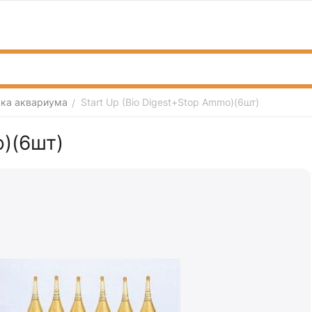
ска аквариума
Start Up (Bio Digest+Stop Ammo)(6шт)
/
o)(6шт)