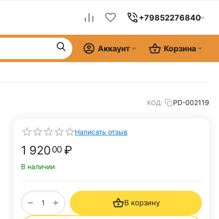
+79852276840
Аккаунт
Корзина
PD-002119
КОД:
Написать отзыв
1 920
₽
00
В наличии
+
−
В корзину