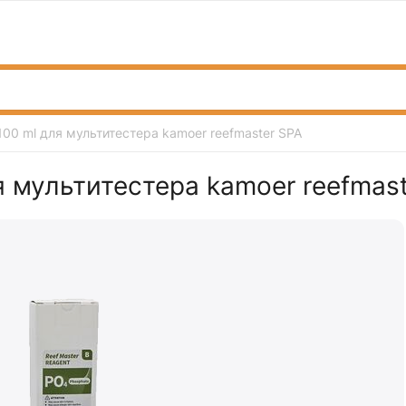
00 ml для мультитестера kamoer reefmaster SPA
 мультитестера kamoer reefmast