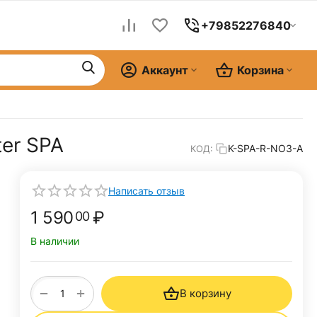
+79852276840
Аккаунт
Корзина
er SPA
K-SPA-R-NO3-A
КОД:
Написать отзыв
1 590
₽
00
В наличии
+
−
В корзину